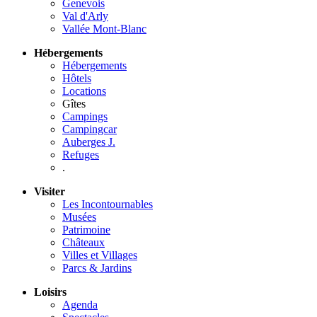
Genevois
Val d'Arly
Vallée Mont-Blanc
Hébergements
Hébergements
Hôtels
Locations
Gîtes
Campings
Campingcar
Auberges J.
Refuges
.
Visiter
Les Incontournables
Musées
Patrimoine
Châteaux
Villes et Villages
Parcs & Jardins
Loisirs
Agenda