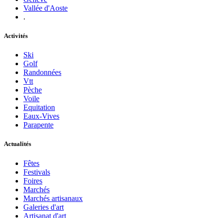
Vallée d'Aoste
.
Activités
Ski
Golf
Randonnées
Vtt
Pèche
Voile
Equitation
Eaux-Vives
Parapente
Actualités
Fêtes
Festivals
Foires
Marchés
Marchés artisanaux
Galeries d'art
Artisanat d'art