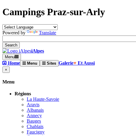
Campings Praz-sur-Arly
Powered by
Translate
iAlpes
Menu
Home
Galerie
♥
Et Aussi
Menu
Sites
×
Menu
Régions
La Haute-Savoie
Aravis
Albanais
Annecy
Bauges
Chablais
Faucigny