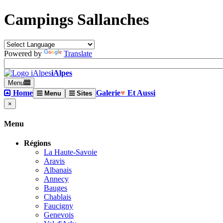
Campings Sallanches
Powered by
Translate
iAlpes
Menu
Home
Galerie
♥
Et Aussi
Menu
Sites
×
Menu
Régions
La Haute-Savoie
Aravis
Albanais
Annecy
Bauges
Chablais
Faucigny
Genevois