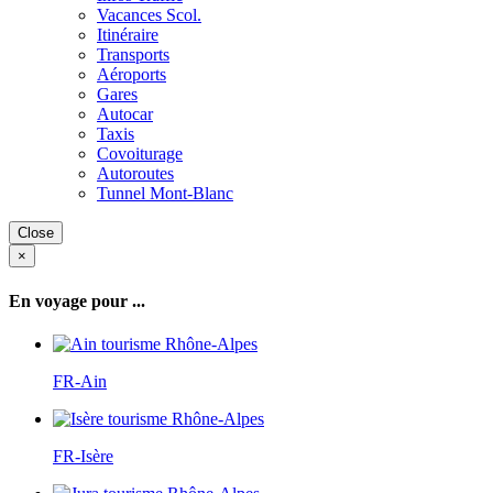
Vacances Scol.
Itinéraire
Transports
Aéroports
Gares
Autocar
Taxis
Covoiturage
Autoroutes
Tunnel Mont-Blanc
Close
×
En voyage pour ...
FR-Ain
FR-Isère