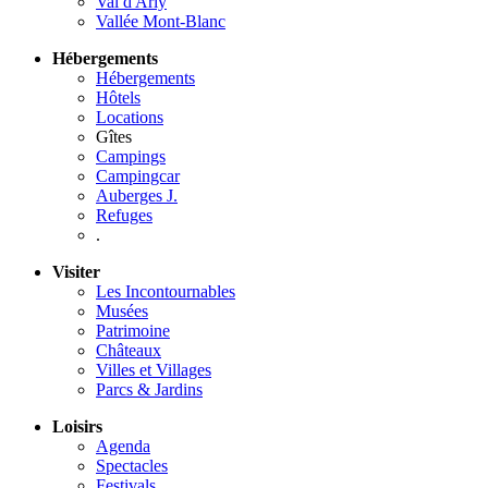
Val d'Arly
Vallée Mont-Blanc
Hébergements
Hébergements
Hôtels
Locations
Gîtes
Campings
Campingcar
Auberges J.
Refuges
.
Visiter
Les Incontournables
Musées
Patrimoine
Châteaux
Villes et Villages
Parcs & Jardins
Loisirs
Agenda
Spectacles
Festivals