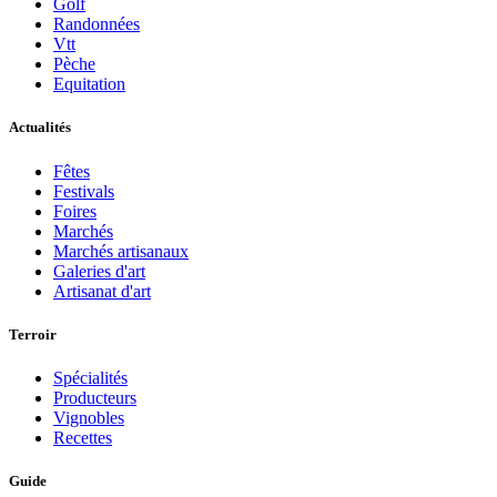
Golf
Randonnées
Vtt
Pèche
Equitation
Actualités
Fêtes
Festivals
Foires
Marchés
Marchés artisanaux
Galeries d'art
Artisanat d'art
Terroir
Spécialités
Producteurs
Vignobles
Recettes
Guide