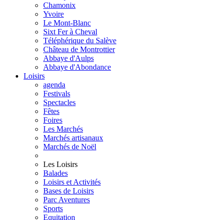
Chamonix
Yvoire
Le Mont-Blanc
Sixt Fer à Cheval
Téléphérique du Salève
Château de Montrottier
Abbaye d'Aulps
Abbaye d'Abondance
Loisirs
agenda
Festivals
Spectacles
Fêtes
Foires
Les Marchés
Marchés artisanaux
Marchés de Noël
Les Loisirs
Balades
Loisirs et Activités
Bases de Loisirs
Parc Aventures
Sports
Equitation