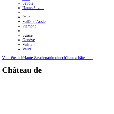
Savoie
Haute-Savoie
Italie
Vallée d'Aoste
Piémont
Suisse
Genève
Valais
Vaud
Vous êtes ici:
Haute-Savoie
patrimoine
châteaux
château de
Château de