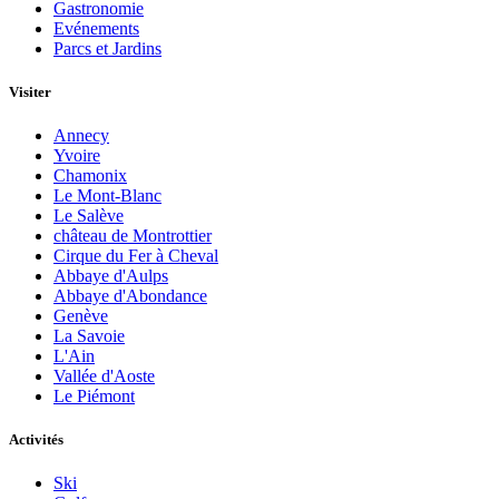
Gastronomie
Evénements
Parcs et Jardins
Visiter
Annecy
Yvoire
Chamonix
Le Mont-Blanc
Le Salève
château de Montrottier
Cirque du Fer à Cheval
Abbaye d'Aulps
Abbaye d'Abondance
Genève
La Savoie
L'Ain
Vallée d'Aoste
Le Piémont
Activités
Ski