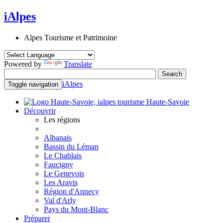
iAlpes
Alpes Tourisme et Patrimoine
Powered by
Translate
iAlpes
Toggle navigation
Haute-Savoie
Découvrir
Les régions
Albanais
Bassin du Léman
Le Chablais
Faucigny
Le Genevois
Les Aravis
Région d'Annecy
Val d'Arly
Pays du Mont-Blanc
Préparer