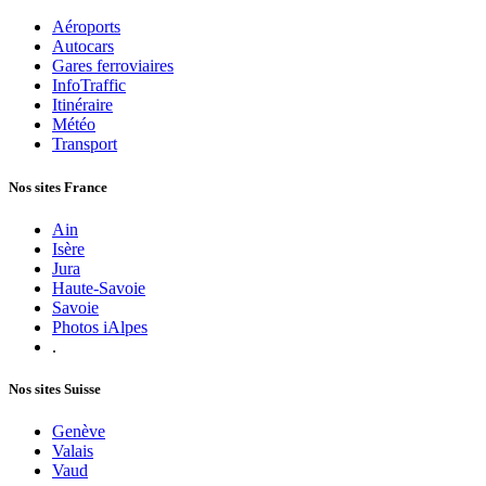
Aéroports
Autocars
Gares ferroviaires
InfoTraffic
Itinéraire
Météo
Transport
Nos sites France
Ain
Isère
Jura
Haute-Savoie
Savoie
Photos iAlpes
.
Nos sites Suisse
Genève
Valais
Vaud