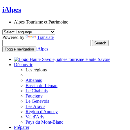
iAlpes
Alpes Tourisme et Patrimoine
Powered by
Translate
iAlpes
Toggle navigation
Haute-Savoie
Découvrir
Les régions
Albanais
Bassin du Léman
Le Chablais
Faucigny
Le Genevois
Les Aravis
Région d'Annecy
Val d'Arly
Pays du Mont-Blanc
Préparer