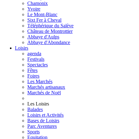
Chamonix
Yvoire
Le Mont-Blanc
Sixt Fer à Cheval
Téléphérique du Salève
Château de Montrottier
Abbaye d'Aulps
Abbaye d'Abondance
Loisirs
agenda
Festivals
Spectacles
Fêtes
Foires
Les Marchés
Marchés artisanaux
Marchés de Noël
Les Loisirs
Balades
Loisirs et Activités
Bases de Loisirs
Parc Aventures
Sports
Equitation