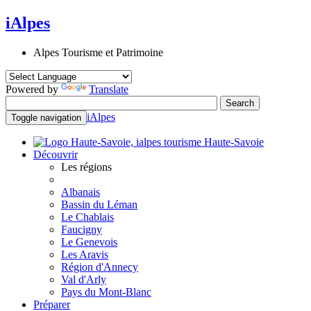
iAlpes
Alpes Tourisme et Patrimoine
Powered by
Translate
iAlpes
Toggle navigation
Haute-Savoie
Découvrir
Les régions
Albanais
Bassin du Léman
Le Chablais
Faucigny
Le Genevois
Les Aravis
Région d'Annecy
Val d'Arly
Pays du Mont-Blanc
Préparer