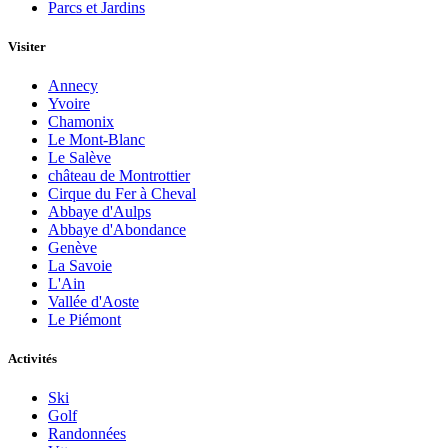
Parcs et Jardins
Visiter
Annecy
Yvoire
Chamonix
Le Mont-Blanc
Le Salève
château de Montrottier
Cirque du Fer à Cheval
Abbaye d'Aulps
Abbaye d'Abondance
Genève
La Savoie
L'Ain
Vallée d'Aoste
Le Piémont
Activités
Ski
Golf
Randonnées