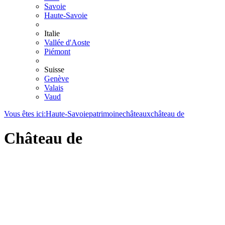
Savoie
Haute-Savoie
Italie
Vallée d'Aoste
Piémont
Suisse
Genève
Valais
Vaud
Vous êtes ici:
Haute-Savoie
patrimoine
châteaux
château de
Château de