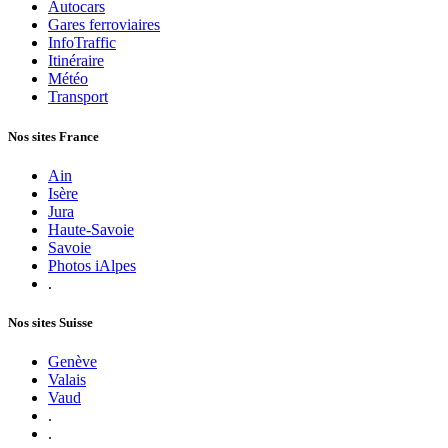
Autocars
Gares ferroviaires
InfoTraffic
Itinéraire
Météo
Transport
Nos sites France
Ain
Isère
Jura
Haute-Savoie
Savoie
Photos iAlpes
.
Nos sites Suisse
Genève
Valais
Vaud
.
.