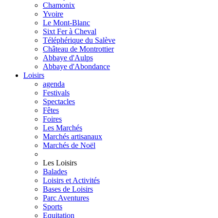
Chamonix
Yvoire
Le Mont-Blanc
Sixt Fer à Cheval
Téléphérique du Salève
Château de Montrottier
Abbaye d'Aulps
Abbaye d'Abondance
Loisirs
agenda
Festivals
Spectacles
Fêtes
Foires
Les Marchés
Marchés artisanaux
Marchés de Noël
Les Loisirs
Balades
Loisirs et Activités
Bases de Loisirs
Parc Aventures
Sports
Equitation