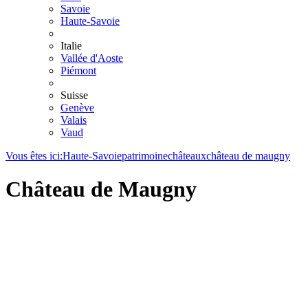
Savoie
Haute-Savoie
Italie
Vallée d'Aoste
Piémont
Suisse
Genève
Valais
Vaud
Vous êtes ici:
Haute-Savoie
patrimoine
châteaux
château de maugny
Château de Maugny