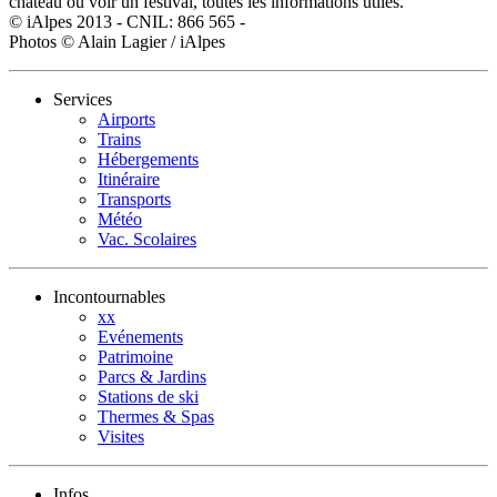
château ou voir un festival, toutes les informations utiles.
© iAlpes 2013 - CNIL: 866 565 -
Photos © Alain Lagier / iAlpes
Services
Airports
Trains
Hébergements
Itinéraire
Transports
Météo
Vac. Scolaires
Incontournables
xx
Evénements
Patrimoine
Parcs & Jardins
Stations de ski
Thermes & Spas
Visites
Infos