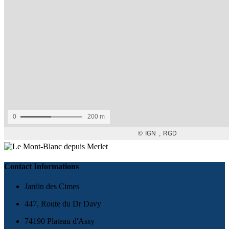
Contact Informations
Jardin des Cimes
447, Route du Dr Davy
74190 Plateau d'Assy