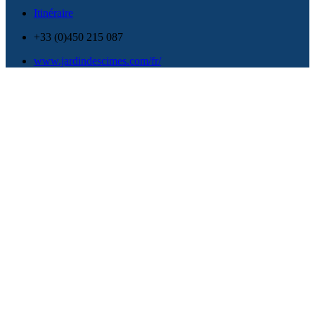
Itinéraire
+33 (0)450 215 087
www.jardindescimes.com/fr/