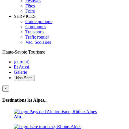
Festivals
Fêtes
Foire
SERVICES
Guide pratique
Communes
Transports
Trafic routier
Vac. Scolaires
Haute-Savoie Tourisme
(current)
Et Aussi
Galerie
Nos Sites
×
Destinations les Alpes...
Ain