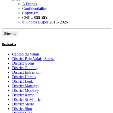
A Propos
Confidentialités
Copyright
CNIL: 866 565
© Photos iAlpes
2013-
2026
Sitemap
Destination
Canton du Valais
District Brig Valais, Suisse
District Goms
District Conthey
District Entremont
District Hérens
District Leuk
District Martigny
District Monthey
District Raron
District St-Maurice
District Sierre
District Sion