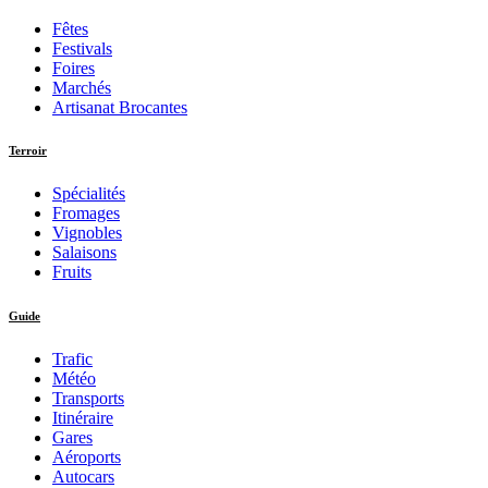
Fêtes
Festivals
Foires
Marchés
Artisanat Brocantes
Terroir
Spécialités
Fromages
Vignobles
Salaisons
Fruits
Guide
Trafic
Météo
Transports
Itinéraire
Gares
Aéroports
Autocars