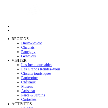
REGIONS
Haute-Savoie
Chablais
Faucigny
Genevois
VISITER
Les Incontournables
Les Grands Rendez-Vous
Circuits touristiques
Patrimoine
Châteaux
Musées
Artisanat
Parcs & Jardins
Curiosités
ACTIVITES