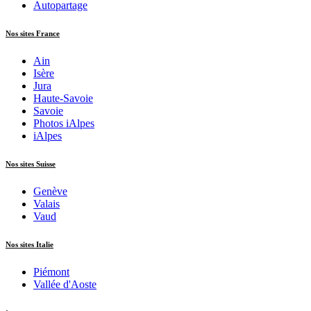
Autopartage
Nos sites France
Ain
Isère
Jura
Haute-Savoie
Savoie
Photos iAlpes
iAlpes
Nos sites Suisse
Genève
Valais
Vaud
Nos sites Italie
Piémont
Vallée d'Aoste
.