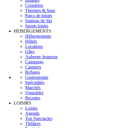
Balades
Croisières
Thermes & Spas
Parcs de loisirs
Stations de Ski
Sports loisirs
HEBERGEMENTS
Hébergements
Hôtels
Locations
Gîtes
Auberge Jeunesse
Campings
Campers
Refuges
Gastronomie
Spécialités
Marchés
Vignobles
Recettes
LOISIRS
Loisirs
Agenda
Top Spectacles
Théâtres