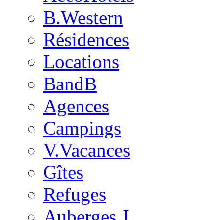
B.Western
Résidences
Locations
BandB
Agences
Campings
V.Vacances
Gîtes
Refuges
Auberges J.