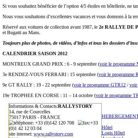
Si vous souhaitez bénéficier de l’option 4/5 étoiles en hôtellerie, ne t
Nous vous souhaitons d’excellentes vacances et vous donnons à la re
Réservé aux voitures de collection avant 1987, le
2e RALLYE DE 
et Bugatti au Mans.
Toujours plus de photos, de vidéos, d’infos et tous les dossiers d’ins
CALENDRIER SAISON 2012
MONTREUX GRAND PRIX : 6 - 9 septembre (
voir le programm
3e RENDEZ-VOUS FERRARI : 15 septembre (
voir le programme
9e GT RALLY : 19 - 22 septembre (
voir le programme GTR12
/
voir
19e TROPHEE EN CORSE : 11 – 14 octobre (
voir le programme 
Informations & Contacts:
RALLYSTORY
14, rue de Courcelles
HEBERGEMEN
75017 PARIS - FRANCE
: +33 (0)142 120 708
:+33
Hôtel
(0)1 42 12 03 04
Logis Hôtel
site internet:
www.rallystory.com