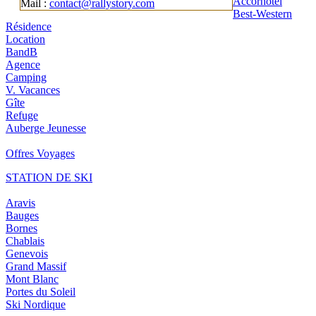
Accorhotel
Mail :
contact@rallystory.com
Best-Western
Résidence
Location
BandB
Agence
Camping
V. Vacances
Gîte
Refuge
Auberge Jeunesse
Offres Voyages
STATION DE SKI
Aravis
Bauges
Bornes
Chablais
Genevois
Grand Massif
Mont Blanc
Portes du Soleil
Ski Nordique