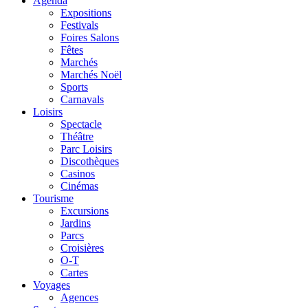
Agenda
Expositions
Festivals
Foires Salons
Fêtes
Marchés
Marchés Noël
Sports
Carnavals
Loisirs
Spectacle
Théâtre
Parc Loisirs
Discothèques
Casinos
Cinémas
Tourisme
Excursions
Jardins
Parcs
Croisières
O-T
Cartes
Voyages
Agences