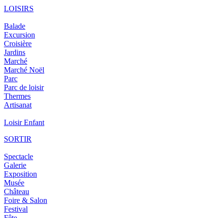
LOISIRS
Balade
Excursion
Croisière
Jardins
Marché
Marché Noël
Parc
Parc de loisir
Thermes
Artisanat
Loisir Enfant
SORTIR
Spectacle
Galerie
Exposition
Musée
Château
Foire & Salon
Festival
Fête