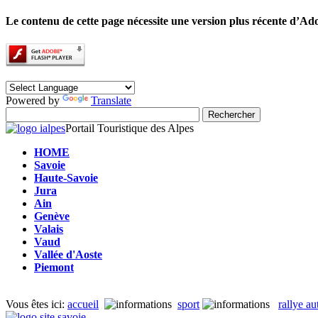
Le contenu de cette page nécessite une version plus récente d’Ad
Powered by
Translate
Portail Touristique des Alpes
HOME
Savoie
Haute-Savoie
Jura
Ain
Genève
Valais
Vaud
Vallée d'Aoste
Piemont
Vous êtes ici:
accueil
sport
rallye a