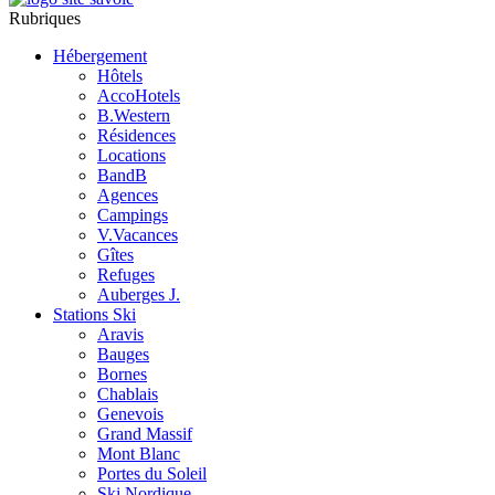
Rubriques
Hébergement
Hôtels
AccoHotels
B.Western
Résidences
Locations
BandB
Agences
Campings
V.Vacances
Gîtes
Refuges
Auberges J.
Stations Ski
Aravis
Bauges
Bornes
Chablais
Genevois
Grand Massif
Mont Blanc
Portes du Soleil
Ski Nordique