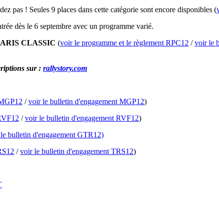
ardez pas ! Seules 9 places dans cette catégorie sont encore disponibles (
ntrée dès le 6 septembre avec un programme varié.
PARIS CLASSIC
(
voir le programme et le règlement RPC12
/
voir le
criptions sur :
rallystory.com
e MGP12
/
voir le bulletin d'engagement MGP12
)
 RVF12
/
voir le bulletin d'engagement RVF12
)
 le bulletin d'engagement GTR12)
TRS12
/
voir le bulletin d'engagement TRS12
)
T