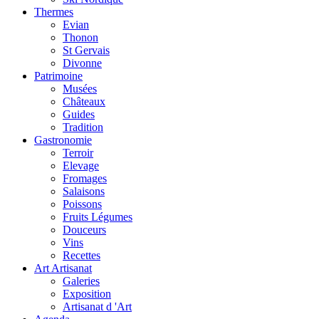
Thermes
Evian
Thonon
St Gervais
Divonne
Patrimoine
Musées
Châteaux
Guides
Tradition
Gastronomie
Terroir
Elevage
Fromages
Salaisons
Poissons
Fruits Légumes
Douceurs
Vins
Recettes
Art Artisanat
Galeries
Exposition
Artisanat d 'Art