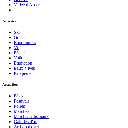
Vallée d'Aoste
.
Activités
Ski
Golf
Randonnées
Vtt
Pèche
Voile
Equitation
Eaux-Vives
Parapente
Actualités
Fêtes
Festivals
Foires
Marchés
Marchés artisanaux
Galeries d'art
Artisanat d'art