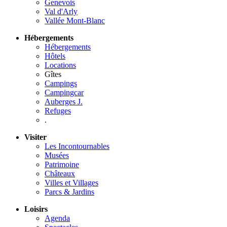
Genevois
Val d'Arly
Vallée Mont-Blanc
Hébergements
Hébergements
Hôtels
Locations
Gîtes
Campings
Campingcar
Auberges J.
Refuges
.
Visiter
Les Incontournables
Musées
Patrimoine
Châteaux
Villes et Villages
Parcs & Jardins
Loisirs
Agenda