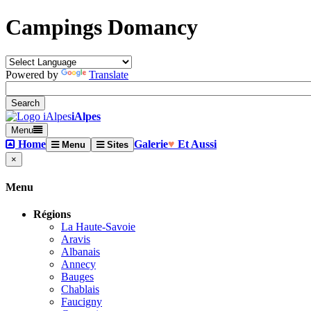
Campings Domancy
Powered by
Translate
iAlpes
Menu
Home
Galerie
♥
Et Aussi
Menu
Sites
×
Menu
Régions
La Haute-Savoie
Aravis
Albanais
Annecy
Bauges
Chablais
Faucigny