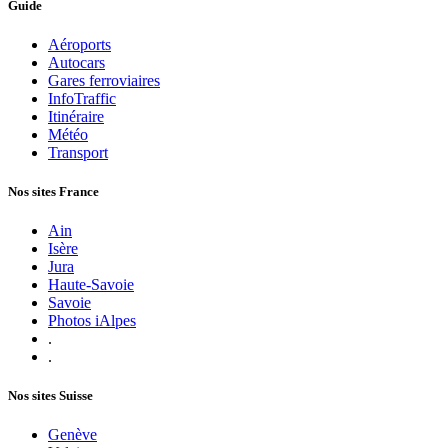
Guide
Aéroports
Autocars
Gares ferroviaires
InfoTraffic
Itinéraire
Météo
Transport
Nos sites France
Ain
Isère
Jura
Haute-Savoie
Savoie
Photos iAlpes
.
.
Nos sites Suisse
Genève