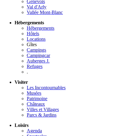
Genevois
Val d'Arly
Vallée Mont-Blanc
Hébergements
Hébergements
Hôtels
Locations
Gîtes
Campings
Campingcar
Auberges J.
Refuges
.
Visiter
Les Incontournables
Musées
Patrimoine
Châteaux
Villes et Villages
Parcs & Jardins
Loisirs
Agenda