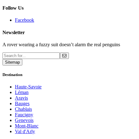
Follow Us
Facebook
Newsletter
A rover wearing a fuzzy suit doesn’t alarm the real penguins
Sitemap
Destination
Haute-Savoie
Léman
Aravis
Bauges
Chablais
Faucigny
Genevois
Mont-Blanc
Val d'Arly