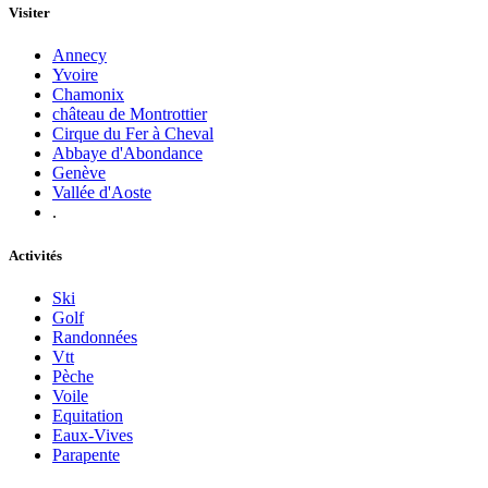
Visiter
Annecy
Yvoire
Chamonix
château de Montrottier
Cirque du Fer à Cheval
Abbaye d'Abondance
Genève
Vallée d'Aoste
.
Activités
Ski
Golf
Randonnées
Vtt
Pèche
Voile
Equitation
Eaux-Vives
Parapente