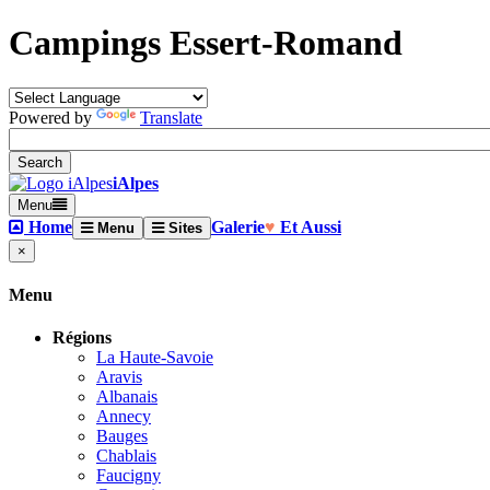
Campings Essert-Romand
Powered by
Translate
iAlpes
Menu
Home
Galerie
♥
Et Aussi
Menu
Sites
×
Menu
Régions
La Haute-Savoie
Aravis
Albanais
Annecy
Bauges
Chablais
Faucigny