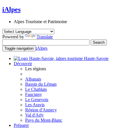
iAlpes
Alpes Tourisme et Patrimoine
Powered by
Translate
iAlpes
Toggle navigation
Haute-Savoie
Découvrir
Les régions
Albanais
Bassin du Léman
Le Chablais
Faucigny
Le Genevois
Les Aravis
Région d'Annecy
Val d'Arly
Pays du Mont-Blanc
Préparer