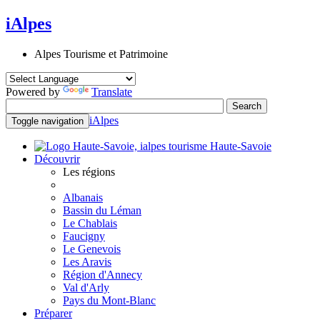
iAlpes
Alpes Tourisme et Patrimoine
Powered by
Translate
iAlpes
Toggle navigation
Haute-Savoie
Découvrir
Les régions
Albanais
Bassin du Léman
Le Chablais
Faucigny
Le Genevois
Les Aravis
Région d'Annecy
Val d'Arly
Pays du Mont-Blanc
Préparer