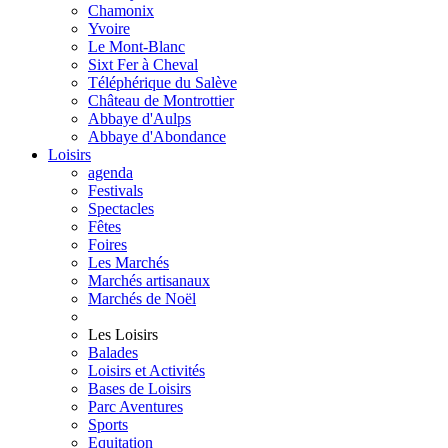
Chamonix
Yvoire
Le Mont-Blanc
Sixt Fer à Cheval
Téléphérique du Salève
Château de Montrottier
Abbaye d'Aulps
Abbaye d'Abondance
Loisirs
agenda
Festivals
Spectacles
Fêtes
Foires
Les Marchés
Marchés artisanaux
Marchés de Noël
Les Loisirs
Balades
Loisirs et Activités
Bases de Loisirs
Parc Aventures
Sports
Equitation