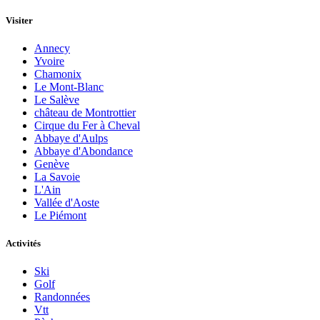
Visiter
Annecy
Yvoire
Chamonix
Le Mont-Blanc
Le Salève
château de Montrottier
Cirque du Fer à Cheval
Abbaye d'Aulps
Abbaye d'Abondance
Genève
La Savoie
L'Ain
Vallée d'Aoste
Le Piémont
Activités
Ski
Golf
Randonnées
Vtt