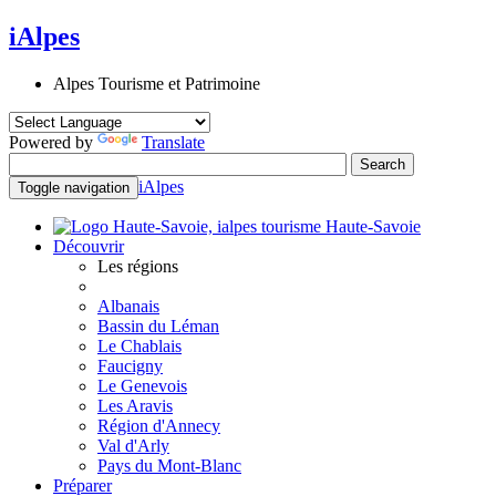
iAlpes
Alpes Tourisme et Patrimoine
Powered by
Translate
iAlpes
Toggle navigation
Haute-Savoie
Découvrir
Les régions
Albanais
Bassin du Léman
Le Chablais
Faucigny
Le Genevois
Les Aravis
Région d'Annecy
Val d'Arly
Pays du Mont-Blanc
Préparer