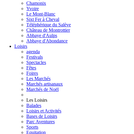
Chamonix
Yvoire
Le Mont-Blanc
Sixt Fer à Cheval
Téléphérique du Salève
Château de Montrottier
Abbaye d'Aulps
Abbaye d'Abondance
Loisirs
agenda
Festivals
Spectacles
Fêtes
Foires
Les Marchés
Marchés artisanaux
Marchés de Noël
Les Loisirs
Balades
Loisirs et Activités
Bases de Loisirs
Parc Aventures
Sports
Equitation