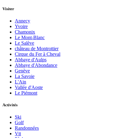
Visiter
Annecy
Yvoire
Chamonix
Le Mont-Blanc
Le Salève
château de Montrottier
Cirque du Fer à Cheval
Abbaye d'Aulps
Abbaye d'Abondance
Genève
La Savoie
L'Ain
Vallée d'Aoste
Le Piémont
Activités
Ski
Golf
Randonnées
Vtt