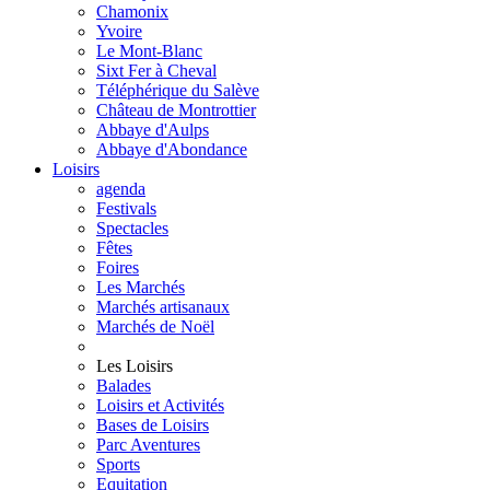
Chamonix
Yvoire
Le Mont-Blanc
Sixt Fer à Cheval
Téléphérique du Salève
Château de Montrottier
Abbaye d'Aulps
Abbaye d'Abondance
Loisirs
agenda
Festivals
Spectacles
Fêtes
Foires
Les Marchés
Marchés artisanaux
Marchés de Noël
Les Loisirs
Balades
Loisirs et Activités
Bases de Loisirs
Parc Aventures
Sports
Equitation