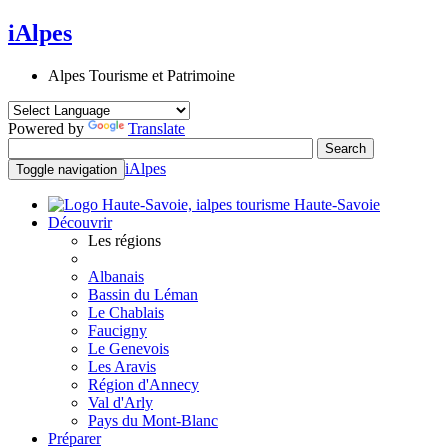
iAlpes
Alpes Tourisme et Patrimoine
Powered by
Translate
iAlpes
Toggle navigation
Haute-Savoie
Découvrir
Les régions
Albanais
Bassin du Léman
Le Chablais
Faucigny
Le Genevois
Les Aravis
Région d'Annecy
Val d'Arly
Pays du Mont-Blanc
Préparer