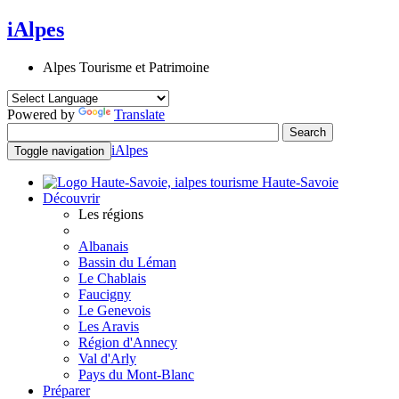
iAlpes
Alpes Tourisme et Patrimoine
Powered by
Translate
iAlpes
Toggle navigation
Haute-Savoie
Découvrir
Les régions
Albanais
Bassin du Léman
Le Chablais
Faucigny
Le Genevois
Les Aravis
Région d'Annecy
Val d'Arly
Pays du Mont-Blanc
Préparer