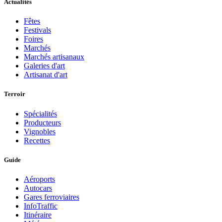
Actualités
Fêtes
Festivals
Foires
Marchés
Marchés artisanaux
Galeries d'art
Artisanat d'art
Terroir
Spécialités
Producteurs
Vignobles
Recettes
Guide
Aéroports
Autocars
Gares ferroviaires
InfoTraffic
Itinéraire