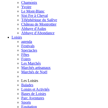
Chamonix
Yvoire
Le Mont-Blanc
Sixt Fer à Cheval
Téléphérique du Salève
Château de Montrottier
Abbaye d'Aulps
Abbaye d'Abondance
Loisirs
agenda
Festivals
Spectacles
Fêtes
Foires
Les Marchés
Marchés artisanaux
Marchés de Noël
Les Loisirs
Balades
Loisirs et Activités
Bases de Loisirs
Parc Aventures
Sports
Equitation