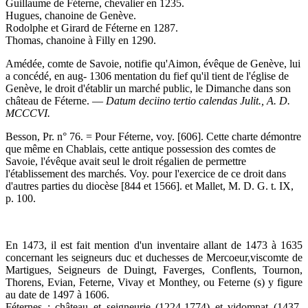
Guillaume de Féterne, chevalier en 1235.
Hugues, chanoine de Genève.
Rodolphe et Girard de Féterne en 1287.
Thomas, chanoine à Filly en 1290.
Amédée, comte de Savoie, notifie qu'Aimon, évêque de Genève, lui
a concédé, en aug- 1306 mentation du fief qu'il tient de l'église de
Genève, le droit d'établir un marché public, le Dimanche dans son
château de Féterne. —
Datum deciino tertio calendas Julit., A. D.
MCCCVI.
Besson, Pr. n° 76. = Pour Féterne, voy. [606]. Cette charte démontre
que même en Chablais, cette antique possession des comtes de
Savoie, l'évêque avait seul le droit régalien de permettre
l'établissement des marchés. Voy. pour l'exercice de ce droit dans
d'autres parties du diocèse [844 et 1566]. et Mallet, M. D. G. t. IX,
p. 100.
En 1473, il est fait mention d'un inventaire allant de 1473 à 1635
concernant les seigneurs duc et duchesses de Mercoeur,viscomte de
Martigues, Seigneurs de Duingt, Faverges, Conflents, Tournon,
Thorens, Evian, Feterne, Vivay et Monthey, ou Feterne (s) y figure
au date de 1497 à 1606.
Féternes : château et seigneurie (1224-1774) et vidomnat (1437-