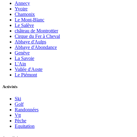
Annecy
Yvoire
Chamonix
Le Mont-Blanc
Le Salève
château de Montrottier
Cirque du Fer à Cheval
Abbaye d'Aulps
Abbaye d'Abondance
Genève
La Savoie
L'Ain
Vallée d'Aoste
Le Piémont
Activités
Ski
Golf
Randonnées
Vtt
Pèche
Equitation