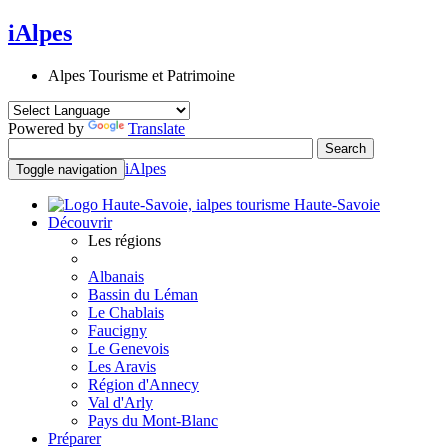
iAlpes
Alpes Tourisme et Patrimoine
Powered by
Translate
iAlpes
Toggle navigation
Haute-Savoie
Découvrir
Les régions
Albanais
Bassin du Léman
Le Chablais
Faucigny
Le Genevois
Les Aravis
Région d'Annecy
Val d'Arly
Pays du Mont-Blanc
Préparer