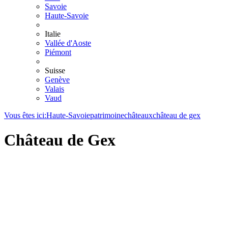
Savoie
Haute-Savoie
Italie
Vallée d'Aoste
Piémont
Suisse
Genève
Valais
Vaud
Vous êtes ici:
Haute-Savoie
patrimoine
châteaux
château de gex
Château de Gex