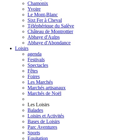
Chamonix
Yvoire
Le Mont-Blanc
Sixt Fer à Cheval
Téléphérique du Salève
Château de Montrottier
Abbaye d'Aulps
Abbaye d'Abondance
Loisirs
agenda
Festivals
Spectacles
Fêtes
Foires
Les Marchés
Marchés artisanaux
Marchés de Noël
Les Loisirs
Balades
Loisirs et Activités
Bases de Loisirs
Parc Aventures
Sports
Equitation