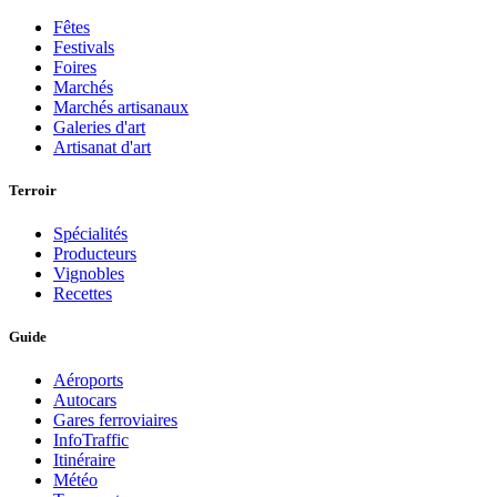
Fêtes
Festivals
Foires
Marchés
Marchés artisanaux
Galeries d'art
Artisanat d'art
Terroir
Spécialités
Producteurs
Vignobles
Recettes
Guide
Aéroports
Autocars
Gares ferroviaires
InfoTraffic
Itinéraire
Météo