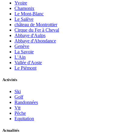
Yvoire
Chamonix
Le Mont-Blanc
Le Salève
château de Montrottier
Cirque du Fer à Cheval
Abbaye d'Aulps
Abbaye d'Abondance
Genève
La Savoie
L'Ain
Vallée d'Aoste
Le Piémont
Activités
Ski
Golf
Randonnées
Vtt
Pèche
Equitation
Actualités