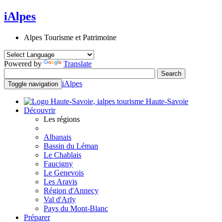
iAlpes
Alpes Tourisme et Patrimoine
Powered by
Translate
iAlpes
Toggle navigation
Haute-Savoie
Découvrir
Les régions
Albanais
Bassin du Léman
Le Chablais
Faucigny
Le Genevois
Les Aravis
Région d'Annecy
Val d'Arly
Pays du Mont-Blanc
Préparer