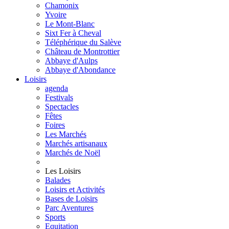
Chamonix
Yvoire
Le Mont-Blanc
Sixt Fer à Cheval
Téléphérique du Salève
Château de Montrottier
Abbaye d'Aulps
Abbaye d'Abondance
Loisirs
agenda
Festivals
Spectacles
Fêtes
Foires
Les Marchés
Marchés artisanaux
Marchés de Noël
Les Loisirs
Balades
Loisirs et Activités
Bases de Loisirs
Parc Aventures
Sports
Equitation