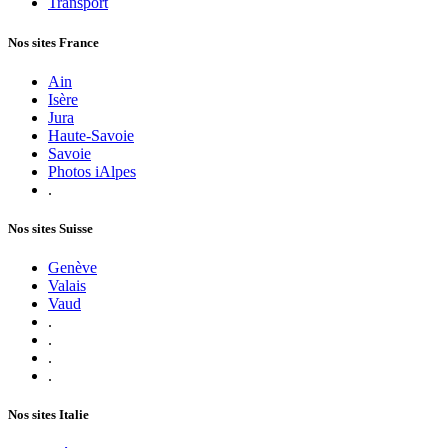
Transport
Nos sites France
Ain
Isère
Jura
Haute-Savoie
Savoie
Photos iAlpes
.
Nos sites Suisse
Genève
Valais
Vaud
.
.
.
.
Nos sites Italie