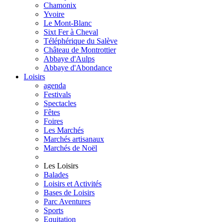
Chamonix
Yvoire
Le Mont-Blanc
Sixt Fer à Cheval
Téléphérique du Salève
Château de Montrottier
Abbaye d'Aulps
Abbaye d'Abondance
Loisirs
agenda
Festivals
Spectacles
Fêtes
Foires
Les Marchés
Marchés artisanaux
Marchés de Noël
Les Loisirs
Balades
Loisirs et Activités
Bases de Loisirs
Parc Aventures
Sports
Equitation