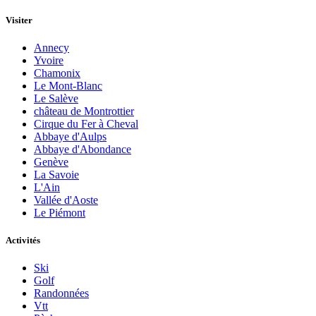
Visiter
Annecy
Yvoire
Chamonix
Le Mont-Blanc
Le Salève
château de Montrottier
Cirque du Fer à Cheval
Abbaye d'Aulps
Abbaye d'Abondance
Genève
La Savoie
L'Ain
Vallée d'Aoste
Le Piémont
Activités
Ski
Golf
Randonnées
Vtt