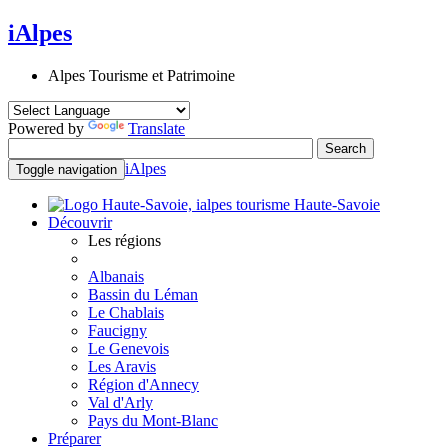
iAlpes
Alpes Tourisme et Patrimoine
Powered by
Translate
iAlpes
Toggle navigation
Haute-Savoie
Découvrir
Les régions
Albanais
Bassin du Léman
Le Chablais
Faucigny
Le Genevois
Les Aravis
Région d'Annecy
Val d'Arly
Pays du Mont-Blanc
Préparer