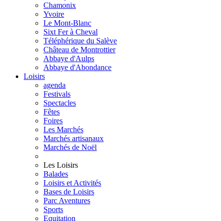
Chamonix
Yvoire
Le Mont-Blanc
Sixt Fer à Cheval
Téléphérique du Salève
Château de Montrottier
Abbaye d'Aulps
Abbaye d'Abondance
Loisirs
agenda
Festivals
Spectacles
Fêtes
Foires
Les Marchés
Marchés artisanaux
Marchés de Noël
Les Loisirs
Balades
Loisirs et Activités
Bases de Loisirs
Parc Aventures
Sports
Equitation