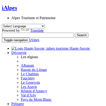
iAlpes
Alpes Tourisme et Patrimoine
Powered by
Translate
iAlpes
Toggle navigation
Haute-Savoie
Découvrir
Les régions
Albanais
Bassin du Léman
Le Chablais
Faucigny
Le Genevois
Les Aravis
Région d'Annecy
Val d'Arly
Pays du Mont-Blanc
Préparer