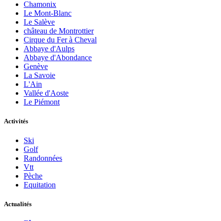
Chamonix
Le Mont-Blanc
Le Salève
château de Montrottier
Cirque du Fer à Cheval
Abbaye d'Aulps
Abbaye d'Abondance
Genève
La Savoie
L'Ain
Vallée d'Aoste
Le Piémont
Activités
Ski
Golf
Randonnées
Vtt
Pèche
Equitation
Actualités