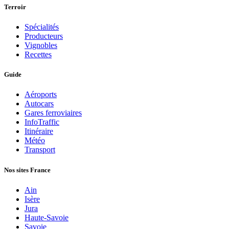
Terroir
Spécialités
Producteurs
Vignobles
Recettes
Guide
Aéroports
Autocars
Gares ferroviaires
InfoTraffic
Itinéraire
Météo
Transport
Nos sites France
Ain
Isère
Jura
Haute-Savoie
Savoie