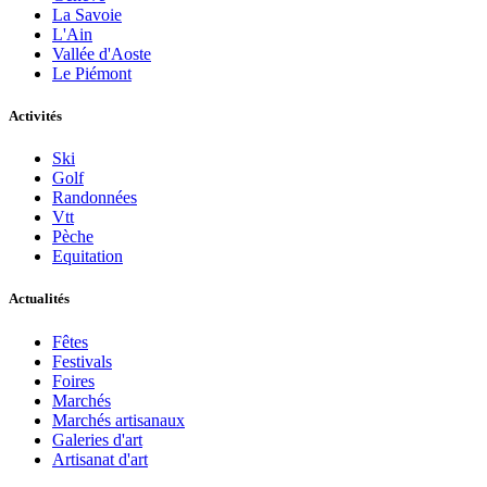
La Savoie
L'Ain
Vallée d'Aoste
Le Piémont
Activités
Ski
Golf
Randonnées
Vtt
Pèche
Equitation
Actualités
Fêtes
Festivals
Foires
Marchés
Marchés artisanaux
Galeries d'art
Artisanat d'art