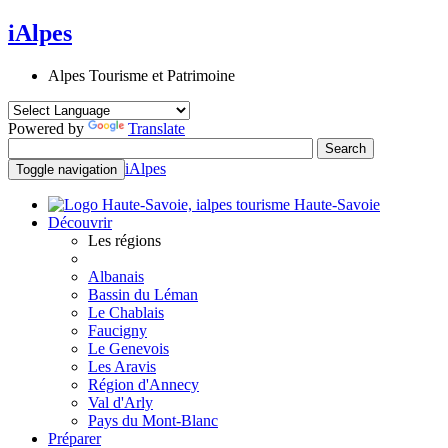
iAlpes
Alpes Tourisme et Patrimoine
Powered by
Translate
iAlpes
Toggle navigation
Haute-Savoie
Découvrir
Les régions
Albanais
Bassin du Léman
Le Chablais
Faucigny
Le Genevois
Les Aravis
Région d'Annecy
Val d'Arly
Pays du Mont-Blanc
Préparer