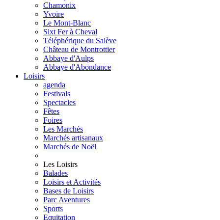
Chamonix
Yvoire
Le Mont-Blanc
Sixt Fer à Cheval
Téléphérique du Salève
Château de Montrottier
Abbaye d'Aulps
Abbaye d'Abondance
Loisirs
agenda
Festivals
Spectacles
Fêtes
Foires
Les Marchés
Marchés artisanaux
Marchés de Noël
Les Loisirs
Balades
Loisirs et Activités
Bases de Loisirs
Parc Aventures
Sports
Equitation