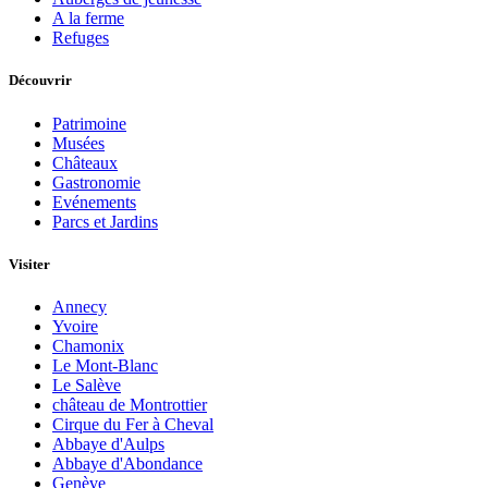
A la ferme
Refuges
Découvrir
Patrimoine
Musées
Châteaux
Gastronomie
Evénements
Parcs et Jardins
Visiter
Annecy
Yvoire
Chamonix
Le Mont-Blanc
Le Salève
château de Montrottier
Cirque du Fer à Cheval
Abbaye d'Aulps
Abbaye d'Abondance
Genève