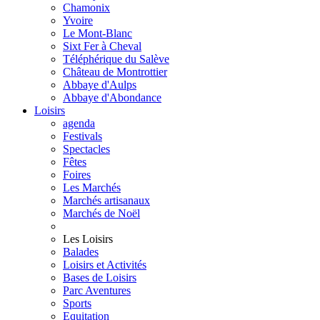
Chamonix
Yvoire
Le Mont-Blanc
Sixt Fer à Cheval
Téléphérique du Salève
Château de Montrottier
Abbaye d'Aulps
Abbaye d'Abondance
Loisirs
agenda
Festivals
Spectacles
Fêtes
Foires
Les Marchés
Marchés artisanaux
Marchés de Noël
Les Loisirs
Balades
Loisirs et Activités
Bases de Loisirs
Parc Aventures
Sports
Equitation