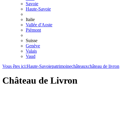
Savoie
Haute-Savoie
Italie
Vallée d'Aoste
Piémont
Suisse
Genève
Valais
Vaud
Vous êtes ici:
Haute-Savoie
patrimoine
châteaux
château de livron
Château de Livron