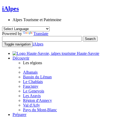
iAlpes
Alpes Tourisme et Patrimoine
Powered by
Translate
iAlpes
Toggle navigation
Haute-Savoie
Découvrir
Les régions
Albanais
Bassin du Léman
Le Chablais
Faucigny
Le Genevois
Les Aravis
Région d'Annecy
Val d'Arly
Pays du Mont-Blanc
Préparer