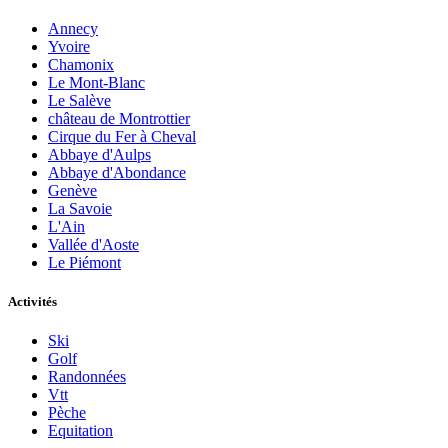
Annecy
Yvoire
Chamonix
Le Mont-Blanc
Le Salève
château de Montrottier
Cirque du Fer à Cheval
Abbaye d'Aulps
Abbaye d'Abondance
Genève
La Savoie
L'Ain
Vallée d'Aoste
Le Piémont
Activités
Ski
Golf
Randonnées
Vtt
Pèche
Equitation