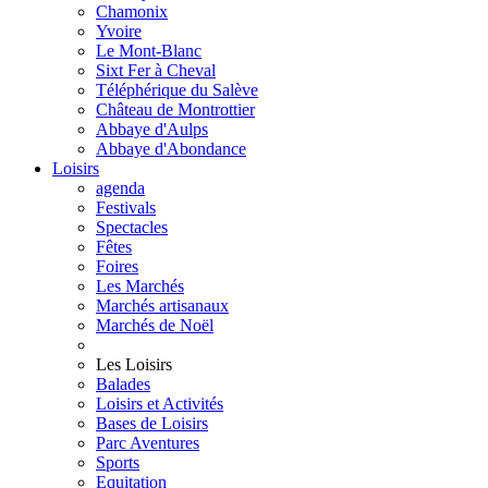
Chamonix
Yvoire
Le Mont-Blanc
Sixt Fer à Cheval
Téléphérique du Salève
Château de Montrottier
Abbaye d'Aulps
Abbaye d'Abondance
Loisirs
agenda
Festivals
Spectacles
Fêtes
Foires
Les Marchés
Marchés artisanaux
Marchés de Noël
Les Loisirs
Balades
Loisirs et Activités
Bases de Loisirs
Parc Aventures
Sports
Equitation