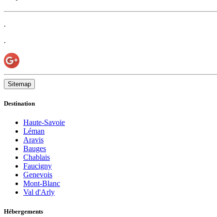
.
.
Sitemap
Destination
Haute-Savoie
Léman
Aravis
Bauges
Chablais
Faucigny
Genevois
Mont-Blanc
Val d'Arly
Hébergements