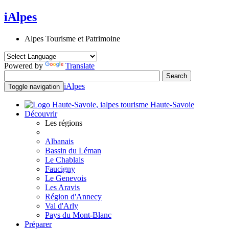
iAlpes
Alpes Tourisme et Patrimoine
Powered by
Translate
iAlpes
Toggle navigation
Haute-Savoie
Découvrir
Les régions
Albanais
Bassin du Léman
Le Chablais
Faucigny
Le Genevois
Les Aravis
Région d'Annecy
Val d'Arly
Pays du Mont-Blanc
Préparer