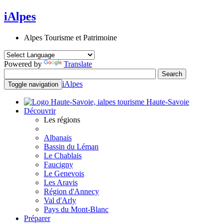
iAlpes
Alpes Tourisme et Patrimoine
Powered by
Translate
iAlpes
Toggle navigation
Haute-Savoie
Découvrir
Les régions
Albanais
Bassin du Léman
Le Chablais
Faucigny
Le Genevois
Les Aravis
Région d'Annecy
Val d'Arly
Pays du Mont-Blanc
Préparer