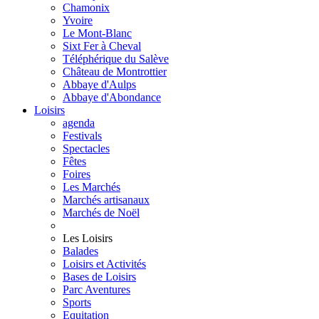
Chamonix
Yvoire
Le Mont-Blanc
Sixt Fer à Cheval
Téléphérique du Salève
Château de Montrottier
Abbaye d'Aulps
Abbaye d'Abondance
Loisirs
agenda
Festivals
Spectacles
Fêtes
Foires
Les Marchés
Marchés artisanaux
Marchés de Noël
Les Loisirs
Balades
Loisirs et Activités
Bases de Loisirs
Parc Aventures
Sports
Equitation