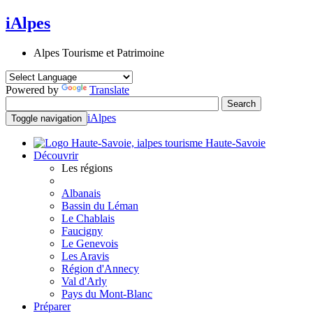
iAlpes
Alpes Tourisme et Patrimoine
Powered by
Translate
iAlpes
Toggle navigation
Haute-Savoie
Découvrir
Les régions
Albanais
Bassin du Léman
Le Chablais
Faucigny
Le Genevois
Les Aravis
Région d'Annecy
Val d'Arly
Pays du Mont-Blanc
Préparer