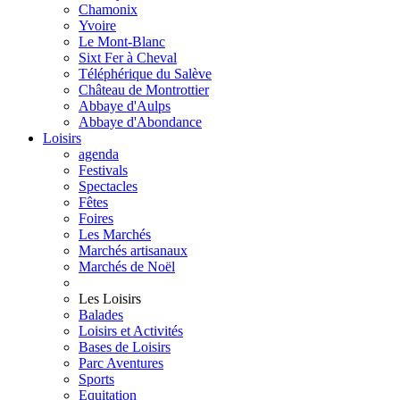
Chamonix
Yvoire
Le Mont-Blanc
Sixt Fer à Cheval
Téléphérique du Salève
Château de Montrottier
Abbaye d'Aulps
Abbaye d'Abondance
Loisirs
agenda
Festivals
Spectacles
Fêtes
Foires
Les Marchés
Marchés artisanaux
Marchés de Noël
Les Loisirs
Balades
Loisirs et Activités
Bases de Loisirs
Parc Aventures
Sports
Equitation