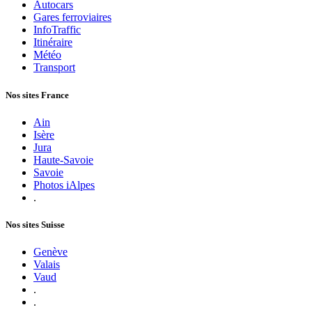
Autocars
Gares ferroviaires
InfoTraffic
Itinéraire
Météo
Transport
Nos sites France
Ain
Isère
Jura
Haute-Savoie
Savoie
Photos iAlpes
.
Nos sites Suisse
Genève
Valais
Vaud
.
.