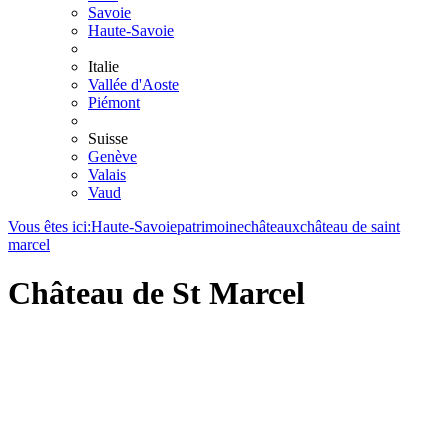
Savoie
Haute-Savoie
Italie
Vallée d'Aoste
Piémont
Suisse
Genève
Valais
Vaud
Vous êtes ici:
Haute-Savoie
patrimoine
châteaux
château de saint
marcel
Château de St Marcel