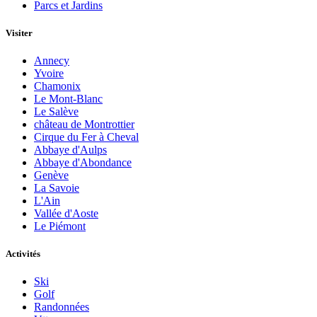
Parcs et Jardins
Visiter
Annecy
Yvoire
Chamonix
Le Mont-Blanc
Le Salève
château de Montrottier
Cirque du Fer à Cheval
Abbaye d'Aulps
Abbaye d'Abondance
Genève
La Savoie
L'Ain
Vallée d'Aoste
Le Piémont
Activités
Ski
Golf
Randonnées