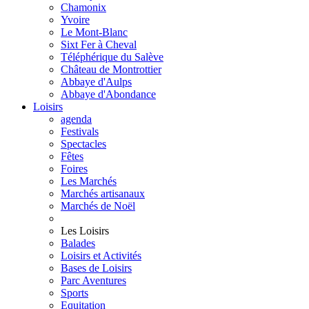
Chamonix
Yvoire
Le Mont-Blanc
Sixt Fer à Cheval
Téléphérique du Salève
Château de Montrottier
Abbaye d'Aulps
Abbaye d'Abondance
Loisirs
agenda
Festivals
Spectacles
Fêtes
Foires
Les Marchés
Marchés artisanaux
Marchés de Noël
Les Loisirs
Balades
Loisirs et Activités
Bases de Loisirs
Parc Aventures
Sports
Equitation