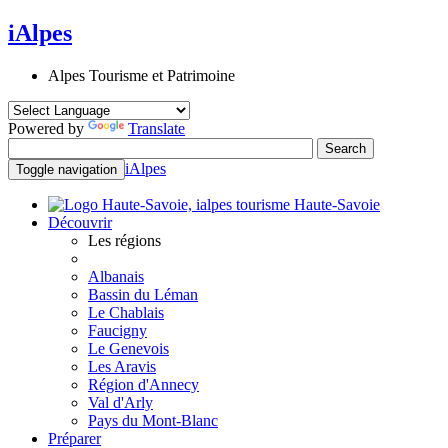
iAlpes
Alpes Tourisme et Patrimoine
Powered by
Translate
iAlpes
Toggle navigation
Haute-Savoie
Découvrir
Les régions
Albanais
Bassin du Léman
Le Chablais
Faucigny
Le Genevois
Les Aravis
Région d'Annecy
Val d'Arly
Pays du Mont-Blanc
Préparer