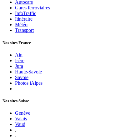
Autocars
Gares ferroviaires
InfoTraffic
Itinéraire
Météo
Transport
Nos sites France
Ain
Isère
Jura
Haute-Savoie
Savoie
Photos iAlpes
.
Nos sites Suisse
Genève
Valais
Vaud
.
.