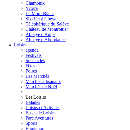
Chamonix
Yvoire
Le Mont-Blanc
Sixt Fer à Cheval
Téléphérique du Salève
Château de Montrottier
Abbaye d'Aulps
Abbaye d'Abondance
Loisirs
agenda
Festivals
Spectacles
Fêtes
Foires
Les Marchés
Marchés artisanaux
Marchés de Noël
Les Loisirs
Balades
Loisirs et Activités
Bases de Loisirs
Parc Aventures
Sports
Equitation