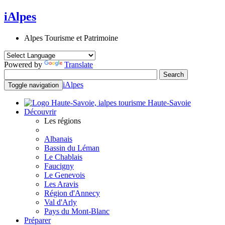
iAlpes
Alpes Tourisme et Patrimoine
Powered by
Translate
iAlpes
Toggle navigation
Haute-Savoie
Découvrir
Les régions
Albanais
Bassin du Léman
Le Chablais
Faucigny
Le Genevois
Les Aravis
Région d'Annecy
Val d'Arly
Pays du Mont-Blanc
Préparer