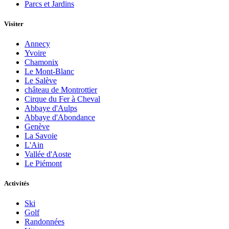
Parcs et Jardins
Visiter
Annecy
Yvoire
Chamonix
Le Mont-Blanc
Le Salève
château de Montrottier
Cirque du Fer à Cheval
Abbaye d'Aulps
Abbaye d'Abondance
Genève
La Savoie
L'Ain
Vallée d'Aoste
Le Piémont
Activités
Ski
Golf
Randonnées