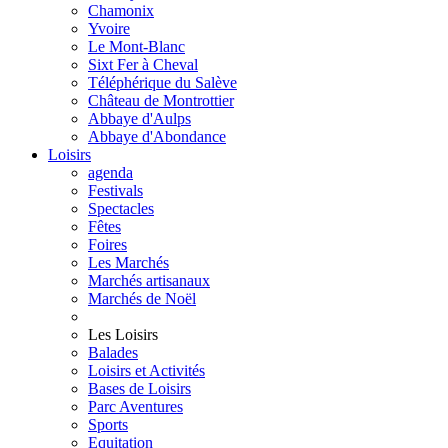
Chamonix
Yvoire
Le Mont-Blanc
Sixt Fer à Cheval
Téléphérique du Salève
Château de Montrottier
Abbaye d'Aulps
Abbaye d'Abondance
Loisirs
agenda
Festivals
Spectacles
Fêtes
Foires
Les Marchés
Marchés artisanaux
Marchés de Noël
Les Loisirs
Balades
Loisirs et Activités
Bases de Loisirs
Parc Aventures
Sports
Equitation