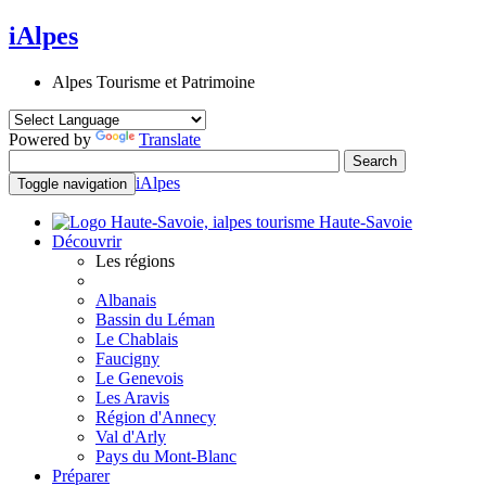
iAlpes
Alpes Tourisme et Patrimoine
Powered by
Translate
iAlpes
Toggle navigation
Haute-Savoie
Découvrir
Les régions
Albanais
Bassin du Léman
Le Chablais
Faucigny
Le Genevois
Les Aravis
Région d'Annecy
Val d'Arly
Pays du Mont-Blanc
Préparer