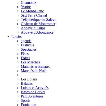
Chamonix
Yvoire
Le Mont-Blanc
Sixt Fer à Cheval
Téléphérique du Salève
Château de Montrottier
Abbaye d'Aulps
Abbaye d'Abondance
Loisirs
agenda
Festivals
Spectacles
Fêtes
Foires
Les Marchés
Marchés artisanaux
Marchés de Noël
Les Loisirs
Balades
Loisirs et Activités
Bases de Loisirs
Parc Aventures
Sports
Equitation