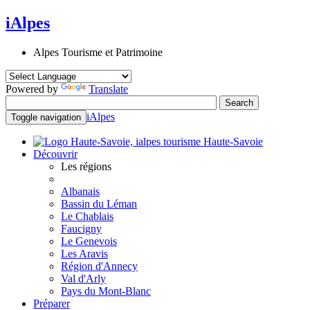
iAlpes
Alpes Tourisme et Patrimoine
Powered by
Translate
iAlpes
Toggle navigation
Haute-Savoie
Découvrir
Les régions
Albanais
Bassin du Léman
Le Chablais
Faucigny
Le Genevois
Les Aravis
Région d'Annecy
Val d'Arly
Pays du Mont-Blanc
Préparer