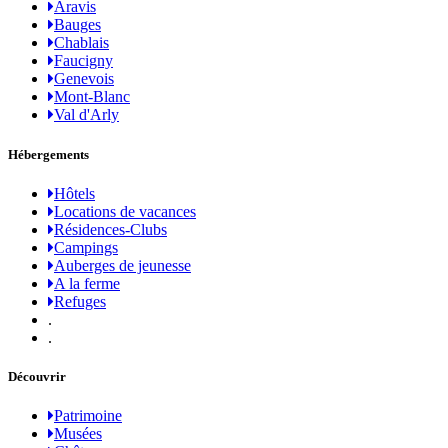
Aravis
Bauges
Chablais
Faucigny
Genevois
Mont-Blanc
Val d'Arly
Hébergements
Hôtels
Locations de vacances
Résidences-Clubs
Campings
Auberges de jeunesse
A la ferme
Refuges
.
.
Découvrir
Patrimoine
Musées