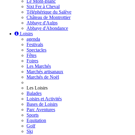
Le Mont-Blanc
Sixt Fer à Cheval
Téléphérique du Salève
Château de Montrottier
Abbaye d'Aulps
Abbaye d'Abondance
Loisirs
agenda
Festivals
Spectacles
Fêtes
Foires
Les Marchés
Marchés artisanaux
Marchés de Noël
Les Loisirs
Balades
Loisirs et Activités
Bases de Loisirs
Parc Aventures
Sports
Equitation
Golf
Ski