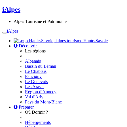
iAlpes
Alpes Tourisme et Patrimoine
iAlpes
Toggle
navigation
Haute-Savoie
Découvrir
Les régions
Albanais
Bassin du Léman
Le Chablais
Faucigny
Le Genevois
Les Aravis
Région d'Annecy
Val d'Arly
Pays du Mont-Blanc
Préparer
Où Dormir ?
Hébergements