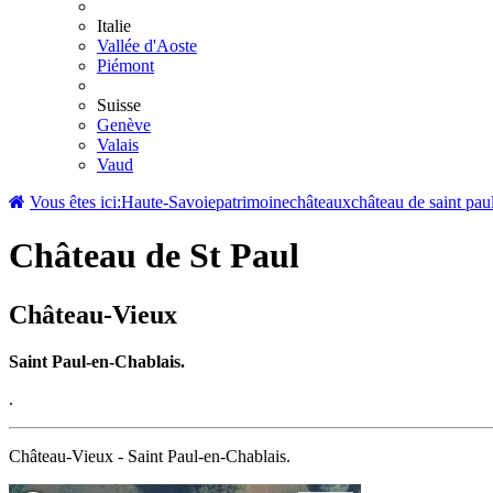
Italie
Vallée d'Aoste
Piémont
Suisse
Genève
Valais
Vaud
Vous êtes ici:
Haute-Savoie
patrimoine
châteaux
château de saint pau
Château de St Paul
Château-Vieux
Saint Paul-en-Chablais.
.
Château-Vieux - Saint Paul-en-Chablais.