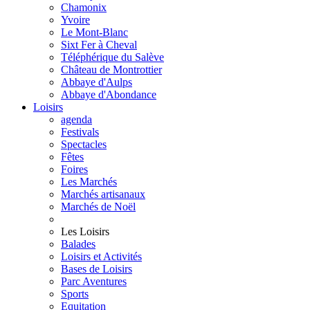
Chamonix
Yvoire
Le Mont-Blanc
Sixt Fer à Cheval
Téléphérique du Salève
Château de Montrottier
Abbaye d'Aulps
Abbaye d'Abondance
Loisirs
agenda
Festivals
Spectacles
Fêtes
Foires
Les Marchés
Marchés artisanaux
Marchés de Noël
Les Loisirs
Balades
Loisirs et Activités
Bases de Loisirs
Parc Aventures
Sports
Equitation