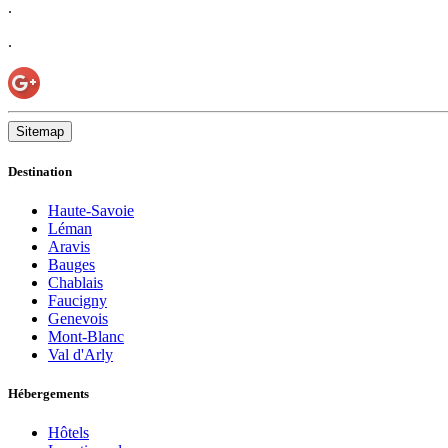
.
.
Sitemap
Destination
Haute-Savoie
Léman
Aravis
Bauges
Chablais
Faucigny
Genevois
Mont-Blanc
Val d'Arly
Hébergements
Hôtels