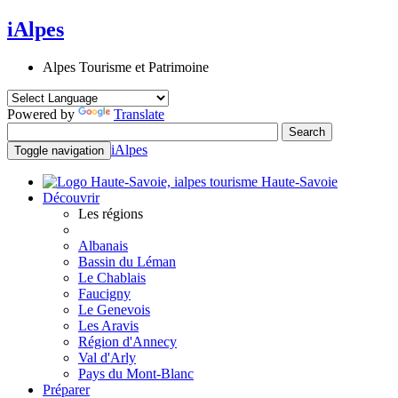
iAlpes
Alpes Tourisme et Patrimoine
Powered by
Translate
iAlpes
Toggle navigation
Haute-Savoie
Découvrir
Les régions
Albanais
Bassin du Léman
Le Chablais
Faucigny
Le Genevois
Les Aravis
Région d'Annecy
Val d'Arly
Pays du Mont-Blanc
Préparer