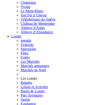
Chamonix
Yvoire
Le Mont-Blanc
Sixt Fer à Cheval
Téléphérique du Salève
Château de Montrottier
Abbaye d'Aulps
Abbaye d'Abondance
Loisirs
agenda
Festivals
Spectacles
Fêtes
Foires
Les Marchés
Marchés artisanaux
Marchés de Noël
Les Loisirs
Balades
Loisirs et Activités
Bases de Loisirs
Parc Aventures
Sports
Equitation