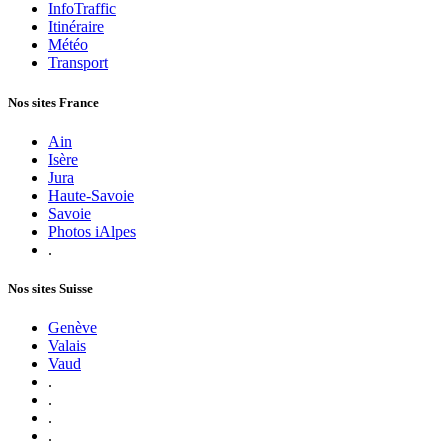
InfoTraffic
Itinéraire
Météo
Transport
Nos sites France
Ain
Isère
Jura
Haute-Savoie
Savoie
Photos iAlpes
.
Nos sites Suisse
Genève
Valais
Vaud
.
.
.
.