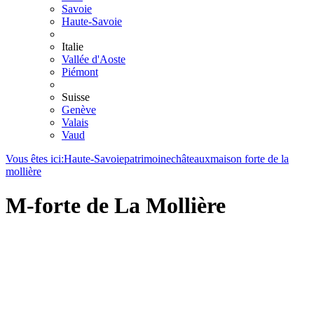
Savoie
Haute-Savoie
Italie
Vallée d'Aoste
Piémont
Suisse
Genève
Valais
Vaud
Vous êtes ici:
Haute-Savoie
patrimoine
châteaux
maison forte de la
mollière
M-forte de La Mollière