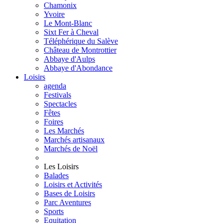
Chamonix
Yvoire
Le Mont-Blanc
Sixt Fer à Cheval
Téléphérique du Salève
Château de Montrottier
Abbaye d'Aulps
Abbaye d'Abondance
Loisirs
agenda
Festivals
Spectacles
Fêtes
Foires
Les Marchés
Marchés artisanaux
Marchés de Noël
Les Loisirs
Balades
Loisirs et Activités
Bases de Loisirs
Parc Aventures
Sports
Equitation