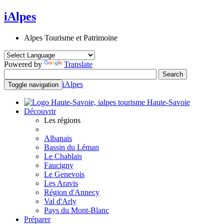
iAlpes
Alpes Tourisme et Patrimoine
Powered by
Translate
iAlpes
Toggle navigation
Haute-Savoie
Découvrir
Les régions
Albanais
Bassin du Léman
Le Chablais
Faucigny
Le Genevois
Les Aravis
Région d'Annecy
Val d'Arly
Pays du Mont-Blanc
Préparer