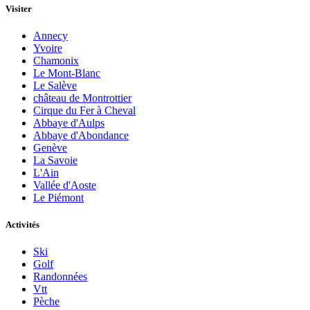
Visiter
Annecy
Yvoire
Chamonix
Le Mont-Blanc
Le Salève
château de Montrottier
Cirque du Fer à Cheval
Abbaye d'Aulps
Abbaye d'Abondance
Genève
La Savoie
L'Ain
Vallée d'Aoste
Le Piémont
Activités
Ski
Golf
Randonnées
Vtt
Pèche