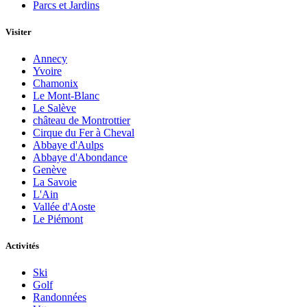
Parcs et Jardins
Visiter
Annecy
Yvoire
Chamonix
Le Mont-Blanc
Le Salève
château de Montrottier
Cirque du Fer à Cheval
Abbaye d'Aulps
Abbaye d'Abondance
Genève
La Savoie
L'Ain
Vallée d'Aoste
Le Piémont
Activités
Ski
Golf
Randonnées