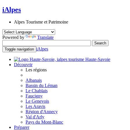
iAlpes
Alpes Tourisme et Patrimoine
Powered by
Translate
iAlpes
Toggle navigation
Haute-Savoie
Découvrir
Les régions
Albanais
Bassin du Léman
Le Chablais
Faucigny
Le Genevois
Les Aravis
Région d'Annecy
Val d'Arly
Pays du Mont-Blanc
Préparer