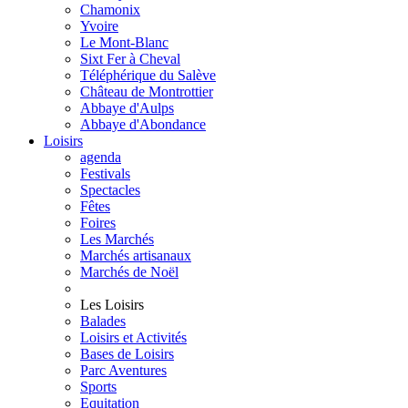
Chamonix
Yvoire
Le Mont-Blanc
Sixt Fer à Cheval
Téléphérique du Salève
Château de Montrottier
Abbaye d'Aulps
Abbaye d'Abondance
Loisirs
agenda
Festivals
Spectacles
Fêtes
Foires
Les Marchés
Marchés artisanaux
Marchés de Noël
Les Loisirs
Balades
Loisirs et Activités
Bases de Loisirs
Parc Aventures
Sports
Equitation