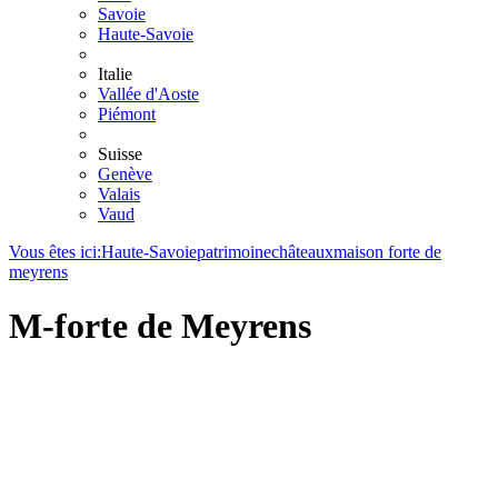
Savoie
Haute-Savoie
Italie
Vallée d'Aoste
Piémont
Suisse
Genève
Valais
Vaud
Vous êtes ici:
Haute-Savoie
patrimoine
châteaux
maison forte de
meyrens
M-forte de Meyrens