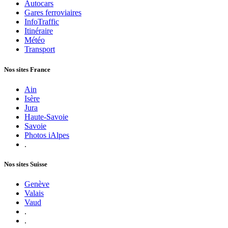
Autocars
Gares ferroviaires
InfoTraffic
Itinéraire
Météo
Transport
Nos sites France
Ain
Isère
Jura
Haute-Savoie
Savoie
Photos iAlpes
.
Nos sites Suisse
Genève
Valais
Vaud
.
.