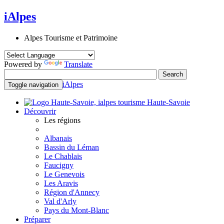
iAlpes
Alpes Tourisme et Patrimoine
Powered by
Translate
iAlpes
Toggle navigation
Haute-Savoie
Découvrir
Les régions
Albanais
Bassin du Léman
Le Chablais
Faucigny
Le Genevois
Les Aravis
Région d'Annecy
Val d'Arly
Pays du Mont-Blanc
Préparer