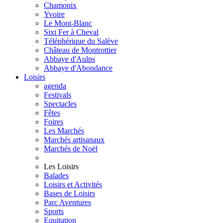
Chamonix
Yvoire
Le Mont-Blanc
Sixt Fer à Cheval
Téléphérique du Salève
Château de Montrottier
Abbaye d'Aulps
Abbaye d'Abondance
Loisirs
agenda
Festivals
Spectacles
Fêtes
Foires
Les Marchés
Marchés artisanaux
Marchés de Noël
Les Loisirs
Balades
Loisirs et Activités
Bases de Loisirs
Parc Aventures
Sports
Equitation