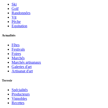
Ski
Golf
Randonnées
Vtt
Pèche
Equitation
Actualités
Fêtes
Festivals
Foires
Marchés
Marchés artisanaux
Galeries d'art
Artisanat d'art
Terroir
Spécialités
Producteurs
Vignobles
Recettes