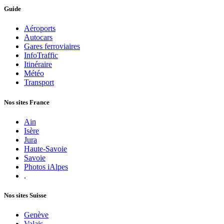
Guide
Aéroports
Autocars
Gares ferroviaires
InfoTraffic
Itinéraire
Météo
Transport
Nos sites France
Ain
Isère
Jura
Haute-Savoie
Savoie
Photos iAlpes
.
Nos sites Suisse
Genève
Valais