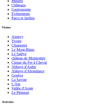
Musées
Châteaux
Gastronomie
Evénements
Parcs et Jardins
Visiter
Annecy
Yvoire
Chamonix
Le Mont-Blanc
Le Salève
château de Montrottier
Cirque du Fer à Cheval
Abbaye d'Aulps
Abbaye d'Abondance
Genève
La Savoie
L'Ain
Vallée d'Aoste
Le Piémont
Activités