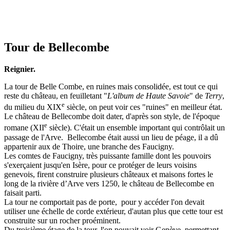
Tour de Bellecombe
Reignier.
La tour de Belle Combe, en ruines mais consolidée, est tout ce qui
reste du château, en feuilletant "
L'album de Haute Savoie
" de
Terry
,
e
du milieu du XIX
siècle, on peut voir ces "ruines" en meilleur état.
Le château de Bellecombe doit dater, d'après son style, de l'époque
e
romane (XII
siècle). C'était un ensemble important qui contrôlait un
passage de l'Arve. Bellecombe était aussi un lieu de péage, il a dû
appartenir aux de Thoire, une branche des Faucigny.
Les comtes de Faucigny, très puissante famille dont les pouvoirs
s'exerçaient jusqu'en Isère, pour ce protéger de leurs voisins
genevois, firent construire plusieurs châteaux et maisons fortes le
long de la rivière d’Arve vers 1250, le château de Bellecombe en
faisait parti.
La tour ne comportait pas de porte, pour y accéder l'on devait
utiliser une échelle de corde extérieur, d'autan plus que cette tour est
construite sur un rocher proéminent.
Du troisième étage de la tour, l'on pouvait voir Genève, permettant