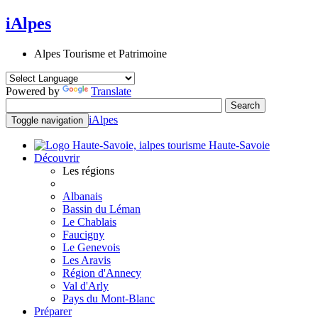
iAlpes
Alpes Tourisme et Patrimoine
Powered by
Translate
iAlpes
Toggle navigation
Haute-Savoie
Découvrir
Les régions
Albanais
Bassin du Léman
Le Chablais
Faucigny
Le Genevois
Les Aravis
Région d'Annecy
Val d'Arly
Pays du Mont-Blanc
Préparer