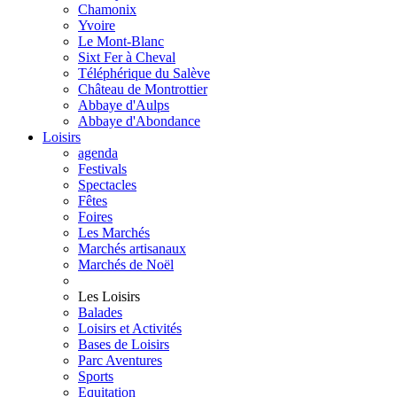
Chamonix
Yvoire
Le Mont-Blanc
Sixt Fer à Cheval
Téléphérique du Salève
Château de Montrottier
Abbaye d'Aulps
Abbaye d'Abondance
Loisirs
agenda
Festivals
Spectacles
Fêtes
Foires
Les Marchés
Marchés artisanaux
Marchés de Noël
Les Loisirs
Balades
Loisirs et Activités
Bases de Loisirs
Parc Aventures
Sports
Equitation