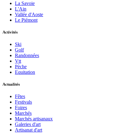
La Savoie
L'Ain
Vallée d'Aoste
Le Piémont
Activités
Ski
Golf
Randonnées
Vtt
Pèche
Equitation
Actualités
Fêtes
Festivals
Foires
Marchés
Marchés artisanaux
Galeries d'art
Artisanat d'art