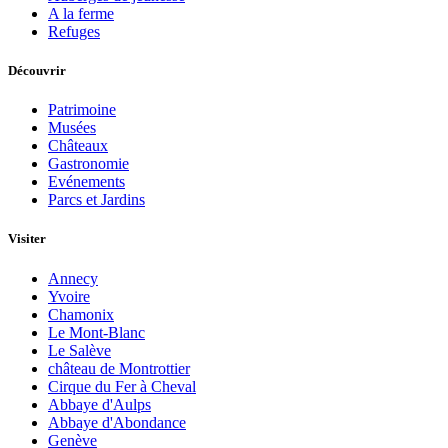
A la ferme
Refuges
Découvrir
Patrimoine
Musées
Châteaux
Gastronomie
Evénements
Parcs et Jardins
Visiter
Annecy
Yvoire
Chamonix
Le Mont-Blanc
Le Salève
château de Montrottier
Cirque du Fer à Cheval
Abbaye d'Aulps
Abbaye d'Abondance
Genève