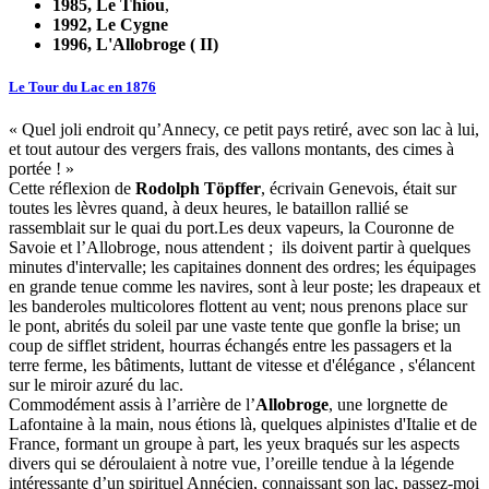
1985, Le Thiou
,
1992, Le Cygne
1996, L'Allobroge ( II)
Le Tour du Lac en 1876
« Quel joli endroit qu’Annecy, ce petit pays retiré, avec son lac à lui,
et tout autour des vergers frais, des vallons montants, des cimes à
portée ! »
Cette réflexion de
Rodolph Töpffer
, écrivain Genevois, était sur
toutes les lèvres quand, à deux heures, le bataillon rallié se
rassemblait sur le quai du port.Les deux vapeurs, la Couronne de
Savoie et l’Allobroge, nous attendent ; ils doivent partir à quelques
minutes d'intervalle; les capitaines donnent des ordres; les équipages
en grande tenue comme les navires, sont à leur poste; les drapeaux et
les banderoles multicolores flottent au vent; nous prenons place sur
le pont, abrités du soleil par une vaste tente que gonfle la brise; un
coup de sifflet strident, hourras échangés entre les passagers et la
terre ferme, les bâtiments, luttant de vitesse et d'élégance , s'élancent
sur le miroir azuré du lac.
Commodément assis à l’arrière de l’
Allobroge
, une lorgnette de
Lafontaine à la main, nous étions là, quelques alpinistes d'Italie et de
France, formant un groupe à part, les yeux braqués sur les aspects
divers qui se déroulaient à notre vue, l’oreille tendue à la légende
intéressante d’un spirituel Annécien, connaissant son lac, passez-moi