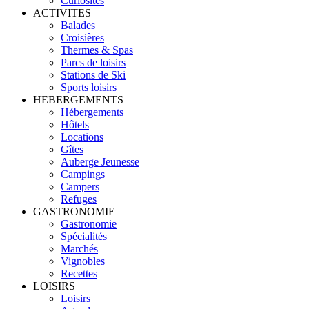
Curiosités
ACTIVITES
Balades
Croisières
Thermes & Spas
Parcs de loisirs
Stations de Ski
Sports loisirs
HEBERGEMENTS
Hébergements
Hôtels
Locations
Gîtes
Auberge Jeunesse
Campings
Campers
Refuges
GASTRONOMIE
Gastronomie
Spécialités
Marchés
Vignobles
Recettes
LOISIRS
Loisirs