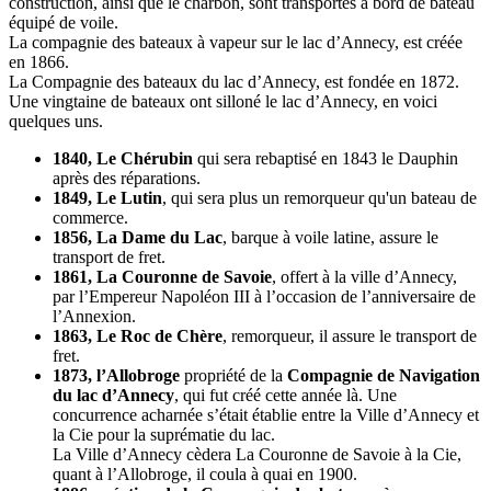
construction, ainsi que le charbon, sont transportés à bord de bateau
équipé de voile.
La compagnie des bateaux à vapeur sur le lac d’Annecy, est créée
en 1866.
La Compagnie des bateaux du lac d’Annecy, est fondée en 1872.
Une vingtaine de bateaux ont silloné le lac d’Annecy, en voici
quelques uns.
1840, Le Chérubin
qui sera rebaptisé en 1843 le Dauphin
après des réparations.
1849, Le Lutin
, qui sera plus un remorqueur qu'un bateau de
commerce.
1856, La Dame du Lac
, barque à voile latine, assure le
transport de fret.
1861, La Couronne de Savoie
, offert à la ville d’Annecy,
par l’Empereur Napoléon III à l’occasion de l’anniversaire de
l’Annexion.
1863, Le Roc de Chère
, remorqueur, il assure le transport de
fret.
1873, l’Allobroge
propriété de la
Compagnie de Navigation
du lac d’Annecy
, qui fut créé cette année là. Une
concurrence acharnée s’était établie entre la Ville d’Annecy et
la Cie pour la suprématie du lac.
La Ville d’Annecy cèdera La Couronne de Savoie à la Cie,
quant à l’Allobroge, il coula à quai en 1900.