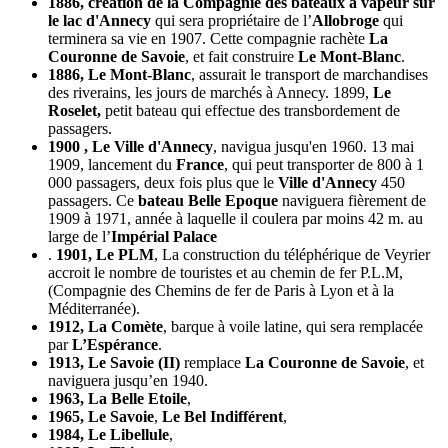
1886, création de la Compagnie des bateaux à vapeur sur
le lac d'Annecy
qui sera propriétaire de l’
Allobroge
qui
terminera sa vie en 1907. Cette compagnie rachète
La
Couronne de Savoie
, et fait construire
Le Mont-Blanc
.
1886, Le Mont-Blanc
, assurait le transport de marchandises
des riverains, les jours de marchés à Annecy. 1899,
Le
Roselet,
petit bateau qui effectue des transbordement de
passagers.
1900 , Le Ville d'Annecy
, navigua jusqu'en 1960. 13 mai
1909, lancement du
France
, qui peut transporter de 800 à 1
000 passagers, deux fois plus que le
Ville d'Annecy
450
passagers. Ce
bateau Belle Epoque
naviguera fièrement de
1909 à 1971, année à laquelle il coulera par moins 42 m. au
large de l’
Impérial Palace
.
1901, Le PLM
, La construction du téléphérique de Veyrier
accroit le nombre de touristes et au chemin de fer P.L.M,
(Compagnie des Chemins de fer de Paris à Lyon et à la
Méditerranée).
1912, La Comète
, barque à voile latine, qui sera remplacée
par
L’Espérance
.
1913, Le Savoie (II)
remplace
La Couronne de Savoie
, et
naviguera jusqu’en 1940.
1963, La Belle Etoile
,
1965, Le Savoie
,
Le Bel Indifférent
,
1984, Le Libellule
,