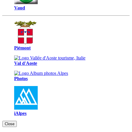
Vaud
Piémont
Val d'Aoste
Photos
iAlpes
Close