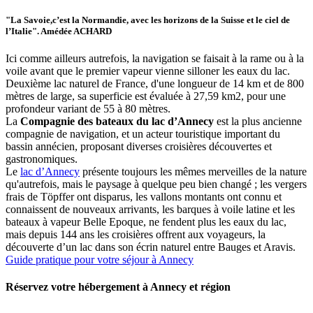
"La Savoie,c’est la Normandie, avec les horizons de la Suisse et le ciel de
l’Italie". Amédée ACHARD
Ici comme ailleurs autrefois, la navigation se faisait à la rame ou à la
voile avant que le premier vapeur vienne silloner les eaux du lac.
Deuxième lac naturel de France, d'une longueur de 14 km et de 800
mètres de large, sa superficie est évaluée à 27,59 km2, pour une
profondeur variant de 55 à 80 mètres.
La
Compagnie des bateaux du lac d’Annecy
est la plus ancienne
compagnie de navigation, et un acteur touristique important du
bassin annécien, proposant diverses croisières découvertes et
gastronomiques.
Le
lac d’Annecy
présente toujours les mêmes merveilles de la nature
qu'autrefois, mais le paysage à quelque peu bien changé ; les vergers
frais de Töpffer ont disparus, les vallons montants ont connu et
connaissent de nouveaux arrivants, les barques à voile latine et les
bateaux à vapeur Belle Epoque, ne fendent plus les eaux du lac,
mais depuis 144 ans les croisières offrent aux voyageurs, la
découverte d’un lac dans son écrin naturel entre Bauges et Aravis.
Guide pratique pour votre séjour à Annecy
Réservez votre hébergement à Annecy et région