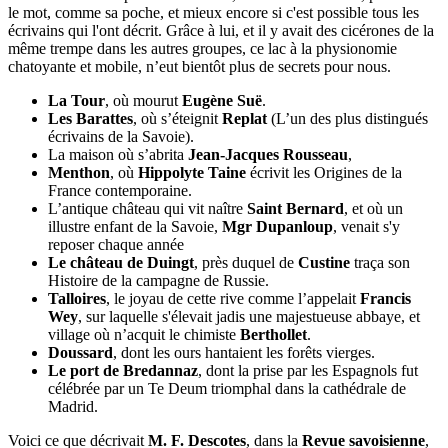
le mot, comme sa poche, et mieux encore si c'est possible tous les
écrivains qui l'ont décrit. Grâce à lui, et il y avait des cicérones de la
même trempe dans les autres groupes, ce lac à la physionomie
chatoyante et mobile, n’eut bientôt plus de secrets pour nous.
La Tour
, où mourut
Eugène Suë
.
Les Barattes
, où s’éteignit
Replat
(L’un des plus distingués
écrivains de la Savoie).
La maison où s’abrita
Jean-Jacques Rousseau
,
Menthon
, où
Hippolyte Taine
écrivit les Origines de la
France contemporaine.
L’antique château qui vit naître
Saint Bernard
, et où un
illustre enfant de la Savoie,
Mgr Dupanloup
, venait s'y
reposer chaque année
Le château de Duingt
, près duquel de
Custine
traça son
Histoire de la campagne de Russie.
Talloires
, le joyau de cette rive comme l’appelait
Francis
Wey
, sur laquelle s'élevait jadis une majestueuse abbaye, et
village où n’acquit le chimiste
Berthollet
.
Doussard
, dont les ours hantaient les forêts vierges.
Le port de Bredannaz
, dont la prise par les Espagnols fut
célébrée par un Te Deum triomphal dans la cathédrale de
Madrid.
Voici ce que décrivait
M. F. Descotes
, dans la
Revue savoisienne
,