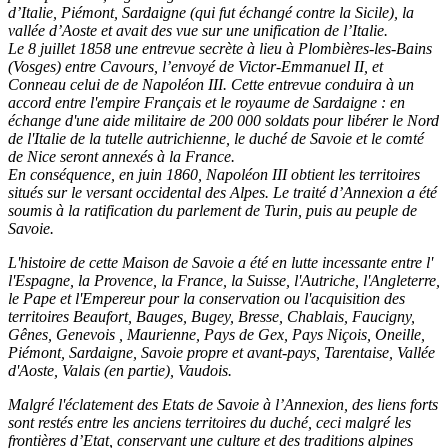
d’Italie, Piémont, Sardaigne (qui fut échangé contre la Sicile), la
vallée d’Aoste et avait des vue sur une unification de l’Italie.
Le 8 juillet 1858 une entrevue secrète à lieu à
Plombières-les-Bains
(Vosges) entre Cavours, l’envoyé de Victor-Emmanuel II, et
Conneau celui de de Napoléon III.
Cette entrevue conduira à un
accord entre l'empire Français et le royaume de Sardaigne : en
échange d'une aide militaire de 200 000 soldats pour libérer le Nord
de l'Italie de la tutelle autrichienne,
le duché de Savoie et le comté
de Nice seront annexés à la France.
En conséquence, en juin 1860, Napoléon III obtient les territoires
situés sur le versant occidental des Alpes. Le traité d’Annexion a été
soumis à la ratification du parlement de Turin, puis au peuple de
Savoie.
L'histoire de cette Maison de Savoie a été en lutte incessante entre
l'
l'Espagne, la Provence, la France, la Suisse, l'Autriche, l'Angleterre,
le Pape et l'Empereur pour la conservation ou l'acquisition des
territoires Beaufort, Bauges, Bugey, Bresse, Chablais, Faucigny,
Gênes, Genevois , Maurienne, Pays de Gex, Pays Niçois, Oneille,
Piémont, Sardaigne, Savoie propre et avant-pays, Tarentaise, Vallée
d'Aoste, Valais (en partie), Vaudois.
Malgré l'éclatement des Etats de Savoie à l’Annexion, des liens forts
sont restés entre les anciens territoires du duché, ceci malgré les
frontières d’Etat, conservant une culture et des traditions alpines