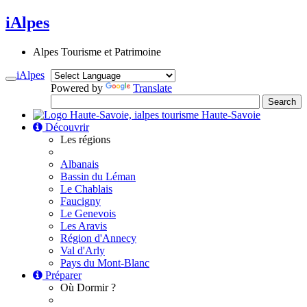
iAlpes
Alpes Tourisme et Patrimoine
iAlpes
Toggle
Powered by
Translate
navigation
Haute-Savoie
Découvrir
Les régions
Albanais
Bassin du Léman
Le Chablais
Faucigny
Le Genevois
Les Aravis
Région d'Annecy
Val d'Arly
Pays du Mont-Blanc
Préparer
Où Dormir ?