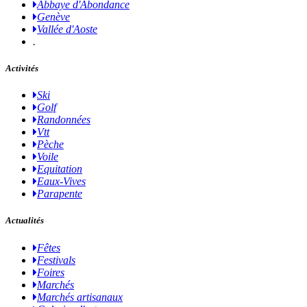
Abbaye d'Abondance
Genève
Vallée d'Aoste
.
Activités
Ski
Golf
Randonnées
Vtt
Pèche
Voile
Equitation
Eaux-Vives
Parapente
Actualités
Fêtes
Festivals
Foires
Marchés
Marchés artisanaux