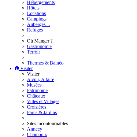
Hébergements
Hôtels
Locations
Campings
Auberges J.
Refuges
Où Manger ?
Gastronomie
Terroir
Thermes & Balnéo
Visiter
Visiter
A voir, A faire
Musées
Patrimoine
Châteaux
Villes et Villages
Croisières
Parcs & Jardins
Sites incontournables
Annecy
Chamonix