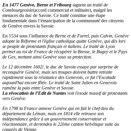
En 1477 Genève, Berne et Fribourg
signent un
traité de
Combourgeoisie
(accord commercial et militaire), malgré les
menaces du duc de Savoie. Ce traité constitue une étape
fondamentale dans l’émancipation de la communauté des citoyens
de Genève envers la Savoie.
En 1534 sous l’influence de
Berne et de Farrel, puis Calvin, Genève
adopte la
Réforme et l'église catholique
quitte Genève, qui dès lors
se peuple de protestants français et italiens.
Le traité de Lyon
permet au roi de France de récupérer la
Bresse, le Bugey et le Pays
de Gex
, mettant ainsi Genève sous sa protection.
Le 12 décembre 1602/, le duc de Savoie essaye par surprise de
reconquérir Genève, mais ses troupes doivent battre retraite
rapidement sous la résistance des Genevois, ce fut l’Escalade
aujourd'hui encore fêtée.
Le traité de Saint Julien en Genevois
ramène la paix entre Genève et Savoie.
La révocation de l’Edit de Nantes
voit l'exode massif de protestants
vers Genève.
En 1798 la France annexe Genève
qui en fait le
chef-lieu du
département du Léman
, mais en 1814 elle retrouve son
indépendance grâce à un gouvernement conservateur et
réactionnaire, et deviendra le 22ème canton helvétique suite au
congrès de Vienne.