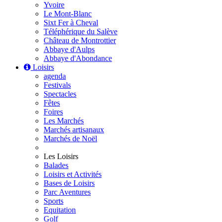
Yvoire
Le Mont-Blanc
Sixt Fer à Cheval
Téléphérique du Salève
Château de Montrottier
Abbaye d'Aulps
Abbaye d'Abondance
Loisirs
agenda
Festivals
Spectacles
Fêtes
Foires
Les Marchés
Marchés artisanaux
Marchés de Noël
Les Loisirs
Balades
Loisirs et Activités
Bases de Loisirs
Parc Aventures
Sports
Equitation
Golf