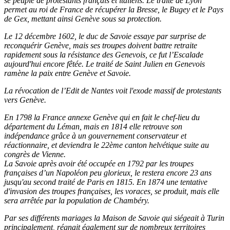
se peuple de protestants français et italiens.
Le traité de Lyon
permet au roi de France de récupérer la Bresse, le Bugey et le Pays
de Gex
, mettant ainsi Genève sous sa protection.
Le 12 décembre 1602
, le duc de Savoie essaye par surprise de
reconquérir Genève, mais ses troupes doivent battre retraite
rapidement sous la résistance des Genevois, ce fut l’Escalade
aujourd'hui encore fêtée. Le traité de Saint Julien en Genevois
ramène la paix entre Genève et Savoie.
La révocation de l’Edit de Nantes voit l'exode massif de protestants
vers Genève.
En 1798 la France annexe Genève qui en fait le chef-lieu du
département du Léman, mais en 1814 elle retrouve son
indépendance grâce à un gouvernement conservateur et
réactionnaire, et deviendra le 22ème canton helvétique suite au
congrès de Vienne.
La Savoie après avoir été occupée en 1792 par les troupes
françaises d’un Napoléon peu glorieux, le restera encore 23 ans
jusqu'au second traité de Paris en 1815. En 1874 une tentative
d'invasion des troupes françaises, les voraces, se produit, mais elle
sera arrêtée par la population de Chambéry.
Par ses différents mariages la Maison de Savoie qui siégeait à Turin
principalement, régnait également sur de nombreux territoires