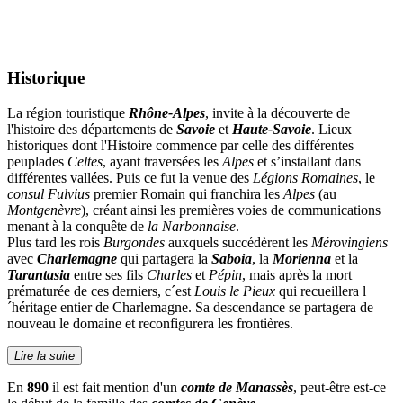
Historique
La région touristique
Rhône-Alpes
, invite à la découverte de
l'histoire des départements de
Savoie
et
Haute-Savoie
. Lieux
historiques dont l'Histoire commence par celle des différentes
peuplades
Celtes
, ayant traversées les
Alpes
et s’installant dans
différentes vallées. Puis ce fut la venue des
Légions Romaines
, le
consul Fulvius
premier Romain qui franchira les
Alpes
(au
Montgenèvre
), créant ainsi les premières voies de communications
menant à la conquête de
la Narbonnaise
.
Plus tard les rois
Burgondes
auxquels succédèrent les
Mérovingiens
avec
Charlemagne
qui partagera la
Saboia
, la
Morienna
et la
Tarantasia
entre ses fils
Charles
et
Pépin
, mais après la mort
prématurée de ces derniers, c´est
Louis le Pieux
qui recueillera l
´héritage entier de Charlemagne. Sa descendance se partagera de
nouveau le domaine et reconfigurera les frontières.
Lire la suite
En
890
il est fait mention d'un
comte de Manassès
, peut-être est-ce