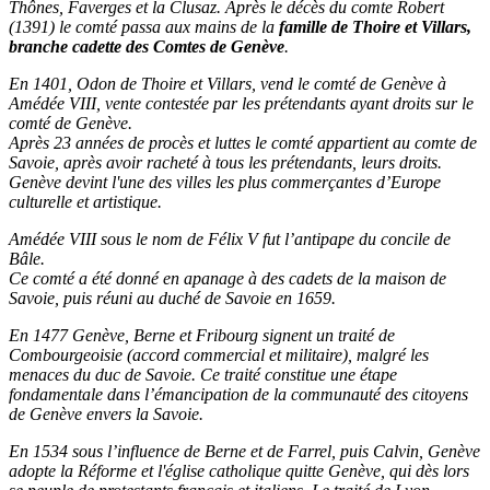
Thônes, Faverges et la Clusaz
. Après le décès du
comte Robert
(1391)
le comté passa aux mains de la
famille de Thoire et Villars,
branche cadette des Comtes de Genève
.
En 1401, Odon de Thoire et Villars, vend le comté de Genève à
Amédée VIII, vente contestée par les prétendants ayant droits sur le
comté de Genève.
Après 23 années de procès et luttes le comté appartient au comte de
Savoie, après avoir racheté à tous les prétendants, leurs droits.
Genève devint l'une des villes les plus commerçantes d’Europe
culturelle et artistique.
Amédée VIII sous le nom de Félix V fut l’antipape du concile de
Bâle.
Ce comté a été donné en apanage à des cadets de la maison de
Savoie, puis réuni au duché de Savoie en 1659.
En 1477 Genève, Berne et Fribourg signent un traité de
Combourgeoisie
(accord commercial et militaire), malgré les
menaces du duc de Savoie. Ce traité constitue une étape
fondamentale dans l’émancipation de la communauté des citoyens
de Genève envers la Savoie.
En 1534 sous l’influence de Berne et de Farrel, puis Calvin, Genève
adopte la Réforme et l'église catholique quitte Genève
, qui dès lors