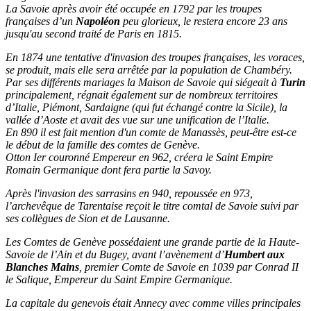
La Savoie après avoir été occupée en 1792 par les troupes
françaises d’un
Napoléon
peu glorieux, le restera encore 23 ans
jusqu'au second traité de Paris en 1815.
En
1874
une tentative d'invasion des troupes françaises,
les voraces
,
se produit, mais elle sera arrêtée par la population de Chambéry.
Par ses différents mariages la Maison de Savoie qui siégeait à
Turin
principalement, régnait également sur de nombreux territoires
d’Italie, Piémont, Sardaigne (qui fut échangé contre la Sicile), la
vallée d’Aoste et avait des vue sur une unification de l’Italie.
En 890 il est fait mention d'un comte de Manassès, peut-être est-ce
le début de la famille des comtes de Genève.
Otton Ier couronné Empereur en 962, créera le Saint Empire
Romain Germanique dont fera partie la Savoy.
Après l'invasion des
sarrasins en 940
, repoussée en 973,
l’archevêque de Tarentaise reçoit le titre comtal de Savoie
suivi par
ses collègues de
Sion et de Lausanne
.
Les Comtes de Genève
possédaient une grande partie de la
Haute-
Savoie de l’Ain et du Bugey
, avant l’avènement d’
Humbert aux
Blanches Mains
, premier
Comte de Savoie en 1039 par Conrad II
le Salique, Empereur du Saint Empire Germanique.
La capitale du genevois était Annecy avec comme villes principales