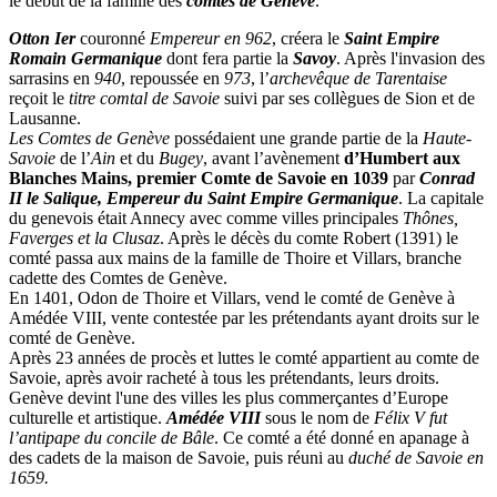
le début de la famille des
comtes de Genève
.
Otton Ier
couronné
Empereur en 962
, créera le
Saint Empire
Romain Germanique
dont fera partie la
Savoy
. Après l'invasion des
sarrasins en
940
, repoussée en
973
, l’
archevêque de Tarentaise
reçoit le
titre comtal de Savoie
suivi par ses collègues de Sion et de
Lausanne.
Les Comtes de Genève
possédaient une grande partie de la
Haute-
Savoie
de l’
Ain
et du
Bugey
, avant l’avènement
d’Humbert aux
Blanches Mains, premier Comte de Savoie en 1039
par
Conrad
II le Salique, Empereur du Saint Empire Germanique
. La capitale
du genevois était Annecy avec comme villes principales
Thônes,
Faverges et la Clusaz
. Après le décès du comte Robert (1391) le
comté passa aux mains de la famille de Thoire et Villars, branche
cadette des Comtes de Genève.
En 1401, Odon de Thoire et Villars, vend le comté de Genève à
Amédée VIII, vente contestée par les prétendants ayant droits sur le
comté de Genève.
Après 23 années de procès et luttes le comté appartient au comte de
Savoie, après avoir racheté à tous les prétendants, leurs droits.
Genève devint l'une des villes les plus commerçantes d’Europe
culturelle et artistique.
Amédée VIII
sous le nom de
Félix V fut
l’antipape du concile de Bâle
. Ce comté a été donné en apanage à
des cadets de la maison de Savoie, puis réuni au
duché de Savoie en
1659.