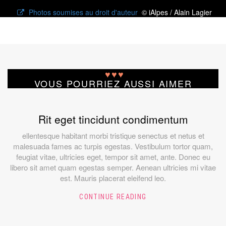
Photos soumises au droit d'auteur
© iAlpes / Alain Lagier
♥
♥
♥
VOUS POURRIEZ AUSSI AIMER
Rit eget tincidunt condimentum
ellentesque habitant morbi tristique senectus et netus et
malesuada fames ac turpis egestas. Vestibulum tortor quam,
feugiat vitae, ultricies eget, tempor sit amet, ante. Donec eu
libero sit amet quam egestas semper. Aenean ultricies mi vitae
est. Mauris placerat eleifend leo.
CONTINUE READING