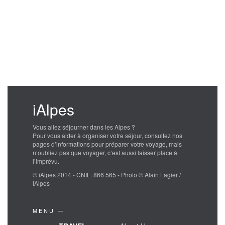
iAlpes
Vous allez séjourner dans les Alpes ?
Pour vous aider à organiser votre séjour, consultez nos
pages d’informations pour préparer votre voyage, mais
n’oubliez pas que voyager, c’est aussi laisser place à
l’imprévu.
© iAlpes 2014 - CNIL: 866 565 - Photo © Alain Lagier /
iAlpes
MENU —