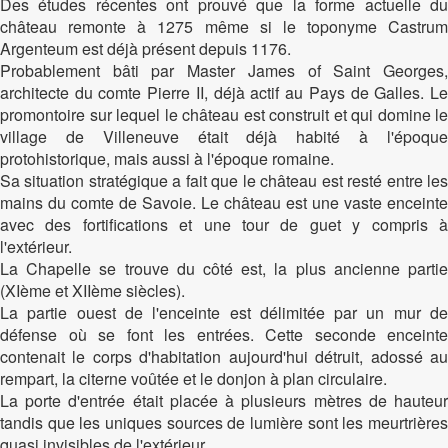
Des études récentes ont prouvé que la forme actuelle du
château remonte à 1275 même si le toponyme Castrum
Argenteum est déjà présent depuis 1176.
Probablement bâti par Master James of Saint Georges,
architecte du comte Pierre II, déjà actif au Pays de Galles. Le
promontoire sur lequel le château est construit et qui domine le
village de Villeneuve était déjà habité à l'époque
protohistorique, mais aussi à l'époque romaine.
Sa situation stratégique a fait que le château est resté entre les
mains du comte de Savoie. Le château est une vaste enceinte
avec des fortifications et une tour de guet y compris à
l'extérieur.
La Chapelle se trouve du côté est, la plus ancienne partie
(XIème et XIIème siècles).
La partie ouest de l'enceinte est délimitée par un mur de
défense où se font les entrées. Cette seconde enceinte
contenait le corps d'habitation aujourd'hui détruit, adossé au
rempart, la citerne voûtée et le donjon à plan circulaire.
La porte d'entrée était placée à plusieurs mètres de hauteur
tandis que les uniques sources de lumière sont les meurtrières
quasi invisibles de l'extérieur.