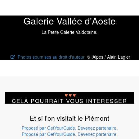
Galerie Vallée d'Aoste
La Petite Galerie Valdotaine.
Photos soumises au droit d'auteur
© iAlpes / Alain Lagier
♥
♥
♥
CELA POURRAIT VOUS INTERESSER
Et si l'on visitait le Piémont
Proposé par GetYourGuide.
Devenez partenaire.
Proposé par GetYourGuide.
Devenez partenaire.