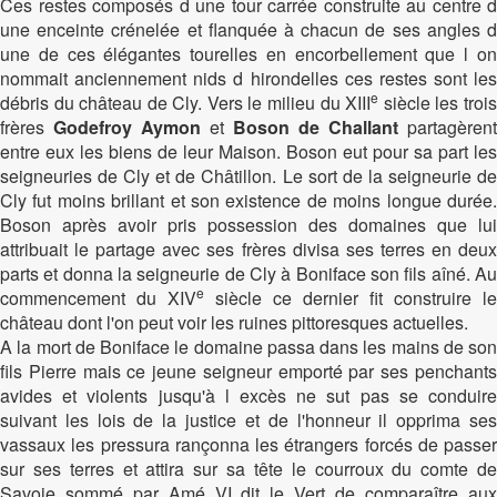
Ces restes composés d une tour carrée construite au centre d
une enceinte crénelée et flanquée à chacun de ses angles d
une de ces élégantes tourelles en encorbellement que l on
nommait anciennement nids d hirondelles ces restes sont les
e
débris du château de Cly. Vers le milieu du XIII
siècle les trois
frères
Godefroy Aymon
et
Boson de Challant
partagèrent
entre eux les biens de leur Maison. Boson eut pour sa part les
seigneuries de Cly et de Châtillon. Le sort de la seigneurie de
Cly fut moins brillant et son existence de moins longue durée.
Boson après avoir pris possession des domaines que lui
attribuait le partage avec ses frères divisa ses terres en deux
parts et donna la seigneurie de Cly à Boniface son fils aîné. Au
e
commencement du XIV
siècle ce dernier fit construire le
château dont l'on peut voir les ruines pittoresques actuelles.
A la mort de Boniface le domaine passa dans les mains de son
fils Pierre mais ce jeune seigneur emporté par ses penchants
avides et violents jusqu'à l excès ne sut pas se conduire
suivant les lois de la justice et de l'honneur il opprima ses
vassaux les pressura rançonna les étrangers forcés de passer
sur ses terres et attira sur sa tête le courroux du comte de
Savoie sommé par Amé VI dit le Vert de comparaître aux