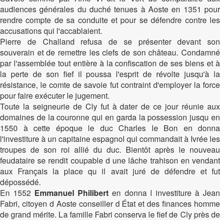
audiences générales du duché tenues à Aoste en 1351 pour
rendre compte de sa conduite et pour se défendre contre les
accusations qui l'accablaient.
Pierre de Challand refusa de se présenter devant son
souverain et de remettre les clefs de son château. Condamné
par l'assemblée tout entière à la confiscation de ses biens et à
la perte de son fief il poussa l'esprit de révolte jusqu'à la
résistance, le comte de savoie fut contraint d'employer la force
pour faire exécuter le jugement.
Toute la seigneurie de Cly fut à dater de ce jour réunie aux
domaines de la couronne qui en garda la possession jusqu en
1550 à cette époque le duc Charles le Bon en donna
l'investiture à un capitaine espagnol qui commandait à Ivrée les
troupes de son roi allié du duc. Bientôt après le nouveau
feudataire se rendit coupable d une lâche trahison en vendant
aux Français la place qu il avait juré de défendre et fut
dépossédé.
En 1552
Emmanuel Philibert
en donna l investiture à Jea
Fabri, citoyen d Aoste conseiller d État et des finances homme
de grand mérite. La famille Fabri conserva le fief de Cly près de