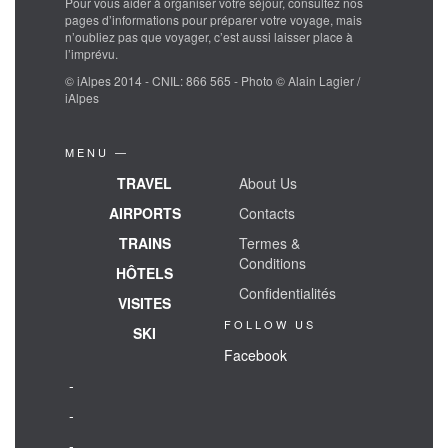
Pour vous aider à organiser votre séjour, consultez nos
pages d’informations pour préparer votre voyage, mais
n’oubliez pas que voyager, c’est aussi laisser place à
l’imprévu.
© iAlpes 2014 - CNIL: 866 565 - Photo © Alain Lagier /
iAlpes
MENU —
TRAVEL
About Us
AIRPORTS
Contacts
TRAINS
Termes &
Conditions
HÔTELS
Confidentialités
VISITES
FOLLOW US
SKI
Facebook
-
-
-