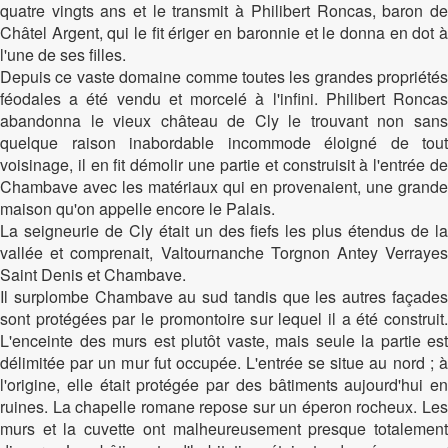
quatre vingts ans et le transmit à Philibert Roncas, baron de
Châtel Argent, qui le fit ériger en baronnie et le donna en dot à
l'une de ses filles.
Depuis ce vaste domaine comme toutes les grandes propriétés
féodales a été vendu et morcelé à l'infini. Philibert Roncas
abandonna le vieux château de Cly le trouvant non sans
quelque raison inabordable incommode éloigné de tout
voisinage, il en fit démolir une partie et construisit à l'entrée de
Chambave avec les matériaux qui en provenaient, une grande
maison qu'on appelle encore le Palais.
La seigneurie de Cly était un des fiefs les plus étendus de la
vallée et comprenait, Valtournanche Torgnon Antey Verrayes
Saint Denis et Chambave.
Il surplombe Chambave au sud tandis que les autres façades
sont protégées par le promontoire sur lequel il a été construit.
L'enceinte des murs est plutôt vaste, mais seule la partie est
délimitée par un mur fut occupée. L'entrée se situe au nord ; à
l'origine, elle était protégée par des bâtiments aujourd'hui en
ruines. La chapelle romane repose sur un éperon rocheux. Les
murs et la cuvette ont malheureusement presque totalement