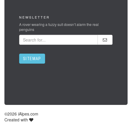
NEWSLETTER
A rover wearing a fuzzy suit doesn’t alarm the real
penguins
SITEMAP
©
2026 iAlpes.com
Created with