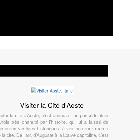
Visiter la Cité d'Aoste
siter la cité d’Aoste, c’est découvrir un passé lointain
rfois très chahuté par l’histoire, qui lui a laissé de
ombreux vestiges historiques, à voir au cœur même
 la cité. De l’arc d’Auguste à la Louve capitoline, c’est