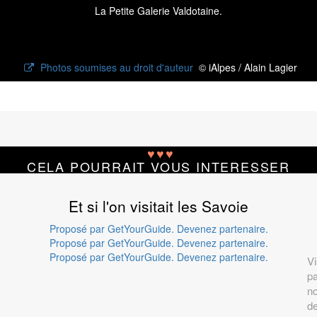
La Petite Galerie Valdotaine.
Photos soumises au droit d'auteur
© iAlpes / Alain Lagier
♥
♥
♥
CELA POURRAIT VOUS INTERESSER
Et si l'on visitait les Savoie
Proposé par GetYourGuide.
Devenez partenaire.
Proposé par GetYourGuide.
Devenez partenaire.
Proposé par GetYourGuide.
Devenez partenaire.
Vi
pa
n
de