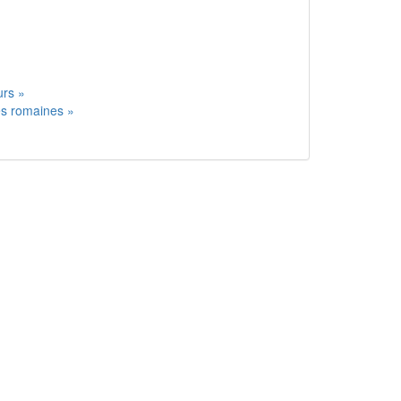
»
»
urs »
es romaines »