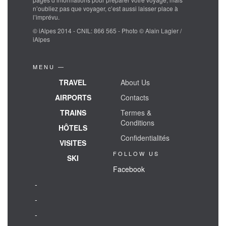
n’oubliez pas que voyager, c’est aussi laisser place à
l’imprévu.
© iAlpes 2014 - CNIL: 866 565 - Photo © Alain Lagier /
iAlpes
MENU —
TRAVEL
About Us
AIRPORTS
Contacts
TRAINS
Termes &
Conditions
HÔTELS
Confidentialités
VISITES
FOLLOW US
SKI
Facebook
-
-
-