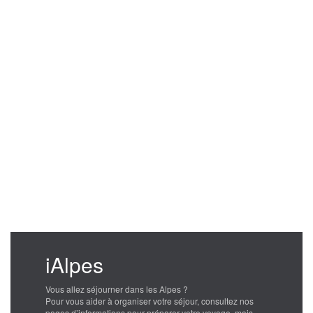
iAlpes
Vous allez séjourner dans les Alpes ?
Pour vous aider à organiser votre séjour, consultez nos
pages d’informations pour préparer votre voyage, mais