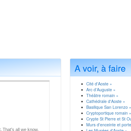
A voir, à faire
Cité d'Aoste »
Arc d'Auguste »
Théâtre romain »
Cathédrale d'Aoste »
Basilique San Lorenzo 
Cryptoportique romain 
Crypte St Pierre et St O
Murs d'enceinte et port
Les Musées d'Aoste »