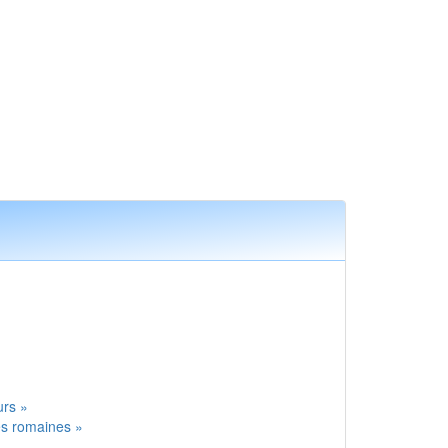
»
»
urs »
es romaines »