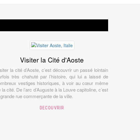
Visiter la Cité d'Aoste
siter la cité d’Aoste, c’est découvrir un passé lointain
rfois très chahuté par l’histoire, qui lui a laissé de
ombreux vestiges historiques, à voir au cœur même
 la cité. De l’arc d’Auguste à la Louve capitoline, c’est
 grande rue commerçante de la ville.
DECOUVRIR