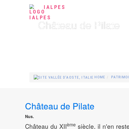
IALPES
Château de Pilate
HOME
PATRIMO
Château de Pilate
Nus.
ème
Château du XII
siècle, il n'en res