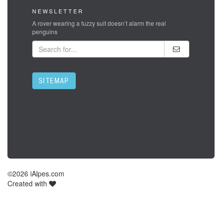
NEWSLETTER
A rover wearing a fuzzy suit doesn’t alarm the real
penguins
SITEMAP
©
2026 iAlpes.com
Created with