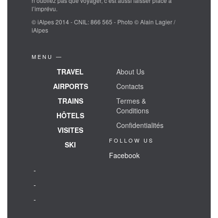
n’oubliez pas que voyager, c’est aussi laisser place à
l’imprévu.
© iAlpes 2014 - CNIL: 866 565 - Photo © Alain Lagier /
iAlpes
MENU —
TRAVEL
About Us
AIRPORTS
Contacts
TRAINS
Termes &
Conditions
HÔTELS
Confidentialités
VISITES
FOLLOW US
SKI
Facebook
-
-
-