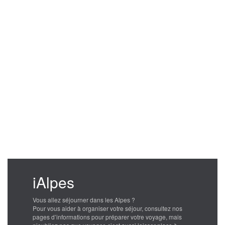
iAlpes
Vous allez séjourner dans les Alpes ?
Pour vous aider à organiser votre séjour, consultez nos
pages d’informations pour préparer votre voyage, mais