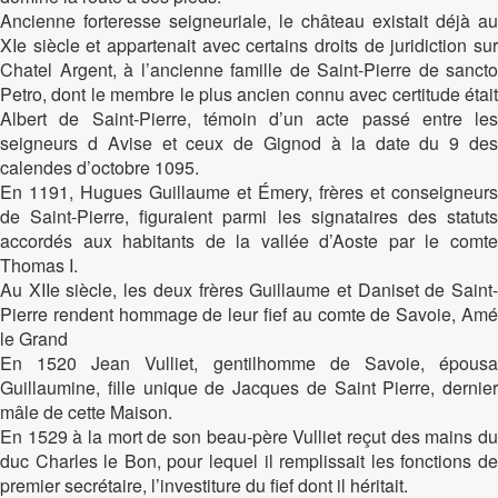
Ancienne forteresse seigneuriale, le château existait déjà au
XIe siècle et appartenait avec certains droits de juridiction sur
Chatel Argent, à l’ancienne famille de Saint-Pierre de sancto
Petro, dont le membre le plus ancien connu avec certitude était
Albert de Saint-Pierre, témoin d’un acte passé entre les
seigneurs d Avise et ceux de Gignod à la date du 9 des
calendes d’octobre 1095.
En 1191, Hugues Guillaume et Émery, frères et conseigneurs
de Saint-Pierre, figuraient parmi les signataires des statuts
accordés aux habitants de la vallée d’Aoste par le comte
Thomas I.
Au XIIe siècle, les deux frères Guillaume et Daniset de Saint-
Pierre rendent hommage de leur fief au comte de Savoie, Amé
le Grand
En 1520 Jean Vulliet, gentilhomme de Savoie, épousa
Guillaumine, fille unique de Jacques de Saint Pierre, dernier
mâle de cette Maison.
En 1529 à la mort de son beau-père Vulliet reçut des mains du
duc Charles le Bon, pour lequel il remplissait les fonctions de
premier secrétaire, l’investiture du fief dont il héritait.