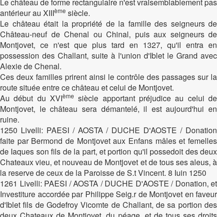
Le château de forme rectangulaire n'est vraisemblablement pas
ème
antérieur au XIII
siècle.
Le château était la propriété de la famille des seigneurs de
Château-neuf de Chenal ou Chinal, puis aux seigneurs de
Montjovet, ce n'est que plus tard en 1327, qu'il entra en
possession des Challant, suite à l'union d'Iblet le Grand avec
Alexie de Chenal.
Ces deux familles prirent ainsi le contrôle des passages sur la
route située entre ce château et celui de Montjovet.
ème
Au début du XVI
siècle apportant préjudice au celui de
Montjovet, le château sera démantelé, il est aujourd'hui en
ruine.
1250 Livelli: PAESI / AOSTA / DUCHE D'AOSTE / Donation
faite par Bermond de Montjovet aux Enfans mâles et femelles
de Iaques son fils de la part, et portion qu'il possedoit des deux
Chateaux vieu, et nouveau de Montjovet et de tous ses aleus, à
la reserve de ceux de la Paroisse de S.t Vincent. 8 Iuin 1250
1261 Livelli: PAESI / AOSTA / DUCHE D'AOSTE / Donation, et
Investiture accordée par Philippe Seig.r de Montjovet en faveur
d'Iblet fils de Godefroy Vicomte de Challant, de sa portion des
deux Chateaux de Montjovet, du péage, et de tous ses droits