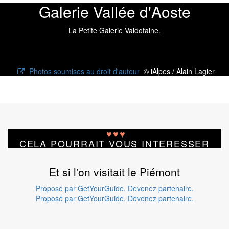
Galerie Vallée d'Aoste
La Petite Galerie Valdotaine.
Photos soumises au droit d'auteur
© iAlpes / Alain Lagier
♥
♥
♥
CELA POURRAIT VOUS INTERESSER
Et si l'on visitait le Piémont
Proposé par GetYourGuide.
Devenez partenaire.
Proposé par GetYourGuide.
Devenez partenaire.