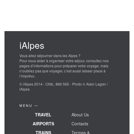
iAlpes
Vous allez séjourner dans les Alpes ?
Pour vous aider à organiser votre séjour, consultez nos
pages d’informations pour préparer votre voyage, mais
n’oubliez pas que voyager, c’est aussi laisser place à
l’imprévu.
© iAlpes 2014 - CNIL: 866 565 - Photo © Alain Lagier /
iAlpes
MENU —
TRAVEL
About Us
AIRPORTS
Contacts
TRAINS
Termes &