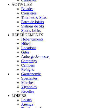
Curiosités
ACTIVITES
Balades
Croisières
Thermes & Spas
Parcs de loisirs
Stations de Ski
Sports loisirs
HEBERGEMENTS
Hébergements
Hôtels
Locations
Gîtes
Auberge Jeunesse
Campings
Campers
Refuges
Gastronomie
Spécialités
Marchés
Vignobles
Recettes
LOISIRS
Loisirs
Agenda