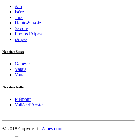
Ain
Isère
Jura
Haute-Savoie
Savoie
Photos iAlpes
iAlpes
Nos sites Suisse
Genève
Valais
Vaud
Nos sites Italie
Piémont
Vallée d'Aoste
.
© 2018 Copyright:
iAlpes.com