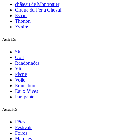
château de Montrottier
Cirque du Fer à Cheval
Evian
Thonon
Yvoire
Activités
Ski
Golf
Randonnées
Vtt
Pèche
Voile
Equitation
Eaux-Vives
Parapente
Actualités
Fêtes
Festivals
Foires
Marchés