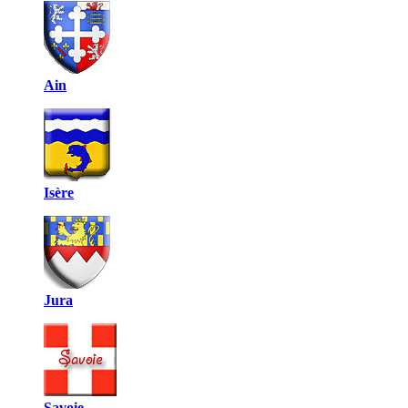
Ain
Isère
Jura
Savoie