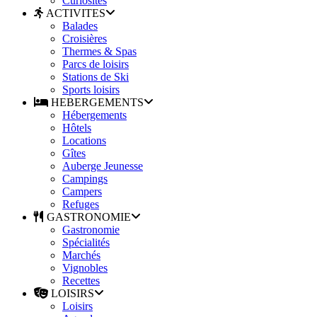
Curiosités
ACTIVITES
Balades
Croisières
Thermes & Spas
Parcs de loisirs
Stations de Ski
Sports loisirs
HEBERGEMENTS
Hébergements
Hôtels
Locations
Gîtes
Auberge Jeunesse
Campings
Campers
Refuges
GASTRONOMIE
Gastronomie
Spécialités
Marchés
Vignobles
Recettes
LOISIRS
Loisirs