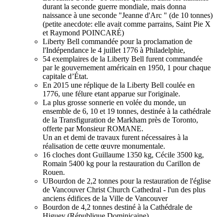
durant la seconde guerre mondiale, mais donna
naissance à une seconde
"Jeanne d'Arc "
(de 10 tonnes)
(petite anecdote: elle avait comme parrains,
Saint Pie X
et Raymond POINCARÉ
)
Liberty Bell
commandée pour la proclamation de
l'Indépendance le 4 juillet 1776 à Philadelphie,
54 exemplaires de la
Liberty Bell
furent commandée
par le gouvernement américain en 1950, 1 pour chaque
capitale d’État.
En 2015 une réplique de la
Liberty Bell
coulée en
1776, une félure etant apparue sur l'originale.
La plus grosse sonnerie en volée du monde, un
ensemble de 6, 10 et 19 tonnes, destinée à la cathédrale
de la
Transfiguration de Markham
près de
Toronto
,
offerte par
Monsieur ROMANE
.
Un an et demi de travaux furent nécessaires à la
réalisation de cette œuvre monumentale.
16 cloches dont Guillaume 1350 kg, Cécile 3500 kg,
Romain 5400 kg pour la restauration du Carillon de
Rouen.
UBourdon de 2,2 tonnes pour la restauration de l'église
de Vancouver Christ Church Cathedral - l'un des plus
anciens édifices de la Ville de Vancouver
Bourdon de 4,2 tonnes destiné à la Cathédrale de
Higuey (République Dominicaine)