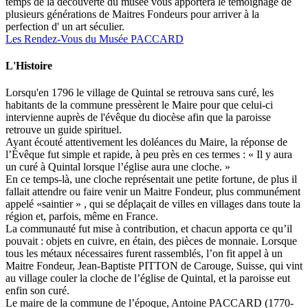
temps de la découverte du musée vous apportera le témoignage de
plusieurs générations de Maitres Fondeurs pour arriver à la
perfection d' un art séculier.
Les Rendez-Vous du Musée PACCARD
L'Histoire
Lorsqu'en 1796 le village de Quintal se retrouva sans curé, les
habitants de la commune pressèrent le Maire pour que celui-ci
intervienne auprès de l'évêque du diocèse afin que la paroisse
retrouve un guide spirituel.
Ayant écouté attentivement les doléances du Maire, la réponse de
l’Évêque fut simple et rapide, à peu près en ces termes : « Il y aura
un curé à Quintal lorsque l’église aura une cloche. »
En ce temps-là, une cloche représentait une petite fortune, de plus il
fallait attendre ou faire venir un Maitre Fondeur, plus communément
appelé «saintier » , qui se déplaçait de villes en villages dans toute la
région et, parfois, même en France.
La communauté fut mise à contribution, et chacun apporta ce qu’il
pouvait : objets en cuivre, en étain, des pièces de monnaie. Lorsque
tous les métaux nécessaires furent rassemblés, l’on fit appel à un
Maitre Fondeur, Jean-Baptiste PITTON de Carouge, Suisse, qui vint
au village couler la cloche de l’église de Quintal, et la paroisse eut
enfin son curé.
Le maire de la commune de l’époque, Antoine PACCARD (1770-