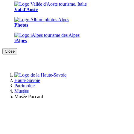
Val d'Aoste
Photos
iAlpes
Close
Haute-Savoie
Patrimoine
Musées
Musée Paccard