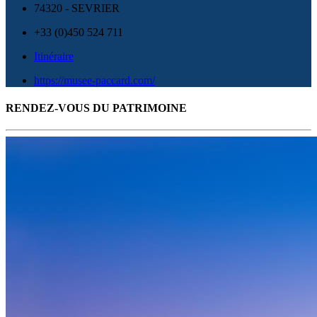
74320 - SEVRIER
+33 (0)450 524 711
Itinéraire
https://musee-paccard.com/
RENDEZ-VOUS DU PATRIMOINE