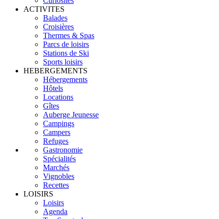
Curiosités
ACTIVITES
Balades
Croisières
Thermes & Spas
Parcs de loisirs
Stations de Ski
Sports loisirs
HEBERGEMENTS
Hébergements
Hôtels
Locations
Gîtes
Auberge Jeunesse
Campings
Campers
Refuges
Gastronomie
Spécialités
Marchés
Vignobles
Recettes
LOISIRS
Loisirs
Agenda