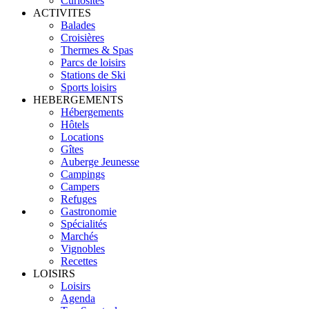
Curiosités
ACTIVITES
Balades
Croisières
Thermes & Spas
Parcs de loisirs
Stations de Ski
Sports loisirs
HEBERGEMENTS
Hébergements
Hôtels
Locations
Gîtes
Auberge Jeunesse
Campings
Campers
Refuges
Gastronomie
Spécialités
Marchés
Vignobles
Recettes
LOISIRS
Loisirs
Agenda